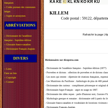
KA
KE
KI
KL
KN
KO
KR
KU
françaises
»
Codes postaux des communes
KILLEM
belges
»
Sigles et acronymes
Code postal : 59122, départe
ABRÉVIATIONS
Rafraichir la page
|
Aj
»
Dictionnaire de l'académie
française - Septième édition
»
Glossaire franco-canadien
»
Dictionnaire Français-Anglais
DIVERS
Dictionnaires sur dicoperso.com
-
Dictionnaire de l'académie française - Septième édition (1877)
»
Liens
-
Proverbes et dictons
: sélection de proverbes et de dictons clas
Faire un lien
-
Les mots qui restent
: répertoire de citations françaises, expres
»
Copyright
-
Les Munitions du Pacifisme
: Anthologie de plus de 400 pensée
»
Contact
-
Dictionnaire des curieux
: complément pittoresque et original de
-
Dictionnaire Argot-Français
: argot en usage en 1907.
-
Dictionnaire des idées reçues
:
perle d'humour noir, Gustave Fla
-
Mythologie grecque et romaine
: dictionnaire créé à partir du 
-
Glossaire franco-canadien et vocabulaire de locutions vicieuses
-
Dictionnaire Français-Anglais