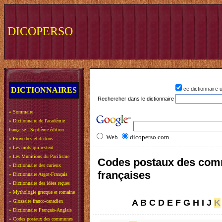
DICOPERSO
DICTIONNAIRES
ce dictionnaire
Rechercher dans le dictionnaire
»
Sommaire
»
Dictionnaire de l'académie
française - Septième édition
Web
dicoperso.com
»
Proverbes et dictons
»
Les mots qui restent
»
Les Munitions du Pacifisme
Codes postaux des co
»
Dictionnaire des curieux
françaises
»
Dictionnaire Argot-Français
»
Dictionnaire des idées reçues
»
Mythologie grecque et romaine
A
B
C
D
E
F
G
H
I
J
K
»
Glossaire franco-canadien
»
Dictionnaire Français-Anglais
»
Codes postaux des communes