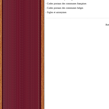
-
Codes postaux des communes françaises
-
Codes postaux des communes belges
-
Sigles et acronymes
Ret