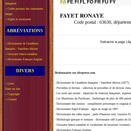
FA
FE
FI
FL
FO
FR
FU
FY
françaises
»
Codes postaux des communes
FAYET RONAYE
belges
»
Sigles et acronymes
Code postal : 63630, dépar
ABRÉVIATIONS
Rafraichir la page
|
Aj
»
Dictionnaire de l'académie
française - Septième édition
»
Glossaire franco-canadien
»
Dictionnaire Français-Anglais
DIVERS
Dictionnaires sur dicoperso.com
-
Dictionnaire de l'académie française - Septième édition (1877)
»
Liens
-
Proverbes et dictons
: sélection de proverbes et de dictons clas
Faire un lien
-
Les mots qui restent
: répertoire de citations françaises, expres
»
Copyright
-
Les Munitions du Pacifisme
: Anthologie de plus de 400 pensée
»
Contact
-
Dictionnaire des curieux
: complément pittoresque et original de
-
Dictionnaire Argot-Français
: argot en usage en 1907.
-
Dictionnaire des idées reçues
:
perle d'humour noir, Gustave Fla
-
Mythologie grecque et romaine
: dictionnaire créé à partir du 
-
Glossaire franco-canadien et vocabulaire de locutions vicieuses
-
Dictionnaire Français-Anglais