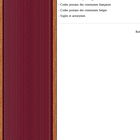
-
Codes postaux des communes françaises
-
Codes postaux des communes belges
-
Sigles et acronymes
Ret