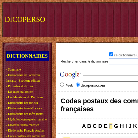
DICOPERSO
DICTIONNAIRES
ce dictionnaire
Rechercher dans le dictionnaire
»
Sommaire
»
Dictionnaire de l'académie
française - Septième édition
Web
dicoperso.com
»
Proverbes et dictons
»
Les mots qui restent
»
Les Munitions du Pacifisme
Codes postaux des co
»
Dictionnaire des curieux
françaises
»
Dictionnaire Argot-Français
»
Dictionnaire des idées reçues
»
Mythologie grecque et romaine
A
B
C
D
E
F
G
H
I
J
K
»
Glossaire franco-canadien
»
Dictionnaire Français-Anglais
»
Codes postaux des communes