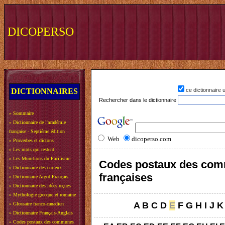
DICOPERSO
DICTIONNAIRES
ce dictionnaire
Rechercher dans le dictionnaire
»
Sommaire
»
Dictionnaire de l'académie
française - Septième édition
Web
dicoperso.com
»
Proverbes et dictons
»
Les mots qui restent
»
Les Munitions du Pacifisme
Codes postaux des co
»
Dictionnaire des curieux
françaises
»
Dictionnaire Argot-Français
»
Dictionnaire des idées reçues
»
Mythologie grecque et romaine
A
B
C
D
E
F
G
H
I
J
K
»
Glossaire franco-canadien
»
Dictionnaire Français-Anglais
»
Codes postaux des communes