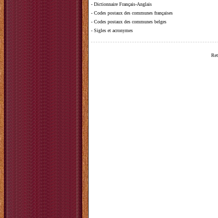
-
Dictionnaire Français-Anglais
-
Codes postaux des communes françaises
-
Codes postaux des communes belges
-
Sigles et acronymes
Ret