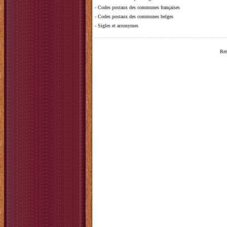
-
Codes postaux des communes françaises
-
Codes postaux des communes belges
-
Sigles et acronymes
Ret