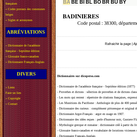
BA
BE
BI
BL
BO
BR
BU
BY
françaises
»
Codes postaux des communes
BADINIERES
belges
»
Sigles et acronymes
Code postal : 38300, départe
ABRÉVIATIONS
Rafraichir la page
|
Aj
»
Dictionnaire de l'académie
française - Septième édition
»
Glossaire franco-canadien
»
Dictionnaire Français-Anglais
DIVERS
Dictionnaires sur dicoperso.com
-
Dictionnaire de l'académie française - Septième édition (1877)
»
Liens
-
Proverbes et dictons
: sélection de proverbes et de dictons clas
Faire un lien
-
Les mots qui restent
: répertoire de citations françaises, expres
»
Copyright
-
Les Munitions du Pacifisme
: Anthologie de plus de 400 pensée
»
Contact
-
Dictionnaire des curieux
: complément pittoresque et original de
-
Dictionnaire Argot-Français
: argot en usage en 1907.
-
Dictionnaire des idées reçues
:
perle d'humour noir, Gustave Fla
-
Mythologie grecque et romaine
: dictionnaire créé à partir du 
-
Glossaire franco-canadien et vocabulaire de locutions vicieuses
-
Dictionnaire Français-Anglais