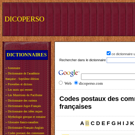
DICOPERSO
DICTIONNAIRES
ce dictionnaire
Rechercher dans le dictionnaire
»
Sommaire
»
Dictionnaire de l'académie
française - Septième édition
Web
dicoperso.com
»
Proverbes et dictons
»
Les mots qui restent
»
Les Munitions du Pacifisme
Codes postaux des co
»
Dictionnaire des curieux
françaises
»
Dictionnaire Argot-Français
»
Dictionnaire des idées reçues
»
Mythologie grecque et romaine
A
B
C
D
E
F
G
H
I
J
K
»
Glossaire franco-canadien
»
Dictionnaire Français-Anglais
»
Codes postaux des communes