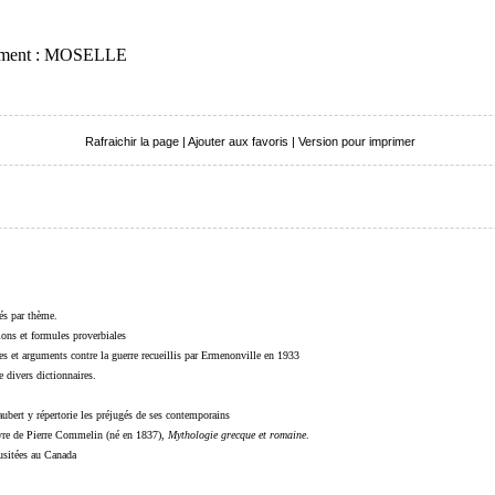
rtement : MOSELLE
Rafraichir la page
|
Ajouter aux favoris
|
Version pour imprimer
sés par thème.
sions et formules proverbiales
s et arguments contre la guerre recueillis par Ermenonville en 1933
 divers dictionnaires.
ubert y répertorie les préjugés de ses contemporains
livre de Pierre Commelin (né en 1837),
Mythologie grecque et romaine
.
 usitées au Canada