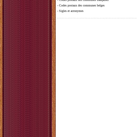
-
Codes postaux des communes belges
-
Sigles et acronymes