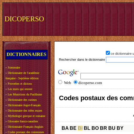
DICOPERSO
DICTIONNAIRES
ce dictionnaire
Rechercher dans le dictionnaire
»
Sommaire
»
Dictionnaire de l'académie
française - Septième édition
Web
dicoperso.com
»
Proverbes et dictons
»
Les mots qui restent
»
Les Munitions du Pacifisme
Codes postaux des com
»
Dictionnaire des curieux
»
Dictionnaire Argot-Français
»
Dictionnaire des idées reçues
»
Mythologie grecque et romaine
»
Glossaire franco-canadien
»
Dictionnaire Français-Anglais
BA
BE
BI
BL
BO
BR
BU
BY
»
Codes postaux des communes