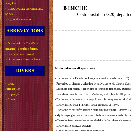
françaises
BIBICHE
»
Codes postaux des communes
Code postal : 57320, dépa
belges
»
Sigles et acronymes
ABRÉVIATIONS
»
Dictionnaire de l'académie
française - Septième édition
»
Glossaire franco-canadien
»
Dictionnaire Français-Anglais
Dictionnaires sur dicoperso.com
DIVERS
-
Dictionnaire de l'académie française - Septième édition (1877)
»
Liens
-
Proverbes et dictons
: sélection de proverbes et de dictons clas
Faire un lien
-
Les mots qui restent
: répertoire de citations françaises, expres
»
Copyright
-
Les Munitions du Pacifisme
: Anthologie de plus de 400 pensée
»
Contact
-
Dictionnaire des curieux
: complément pittoresque et original de
-
Dictionnaire Argot-Français
: argot en usage en 1907.
-
Dictionnaire des idées reçues
:
perle d'humour noir, Gustave Fla
-
Mythologie grecque et romaine
: dictionnaire créé à partir du 
-
Glossaire franco-canadien et vocabulaire de locutions vicieuses
-
Dictionnaire Français-Anglais
-
Codes postaux des communes françaises