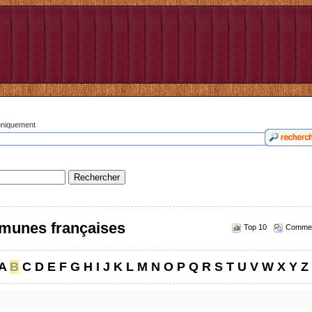
 uniquement
munes françaises
Top 10
Commen
A
B
C
D
E
F
G
H
I
J
K
L
M
N
O
P
Q
R
S
T
U
V
W
X
Y
Z