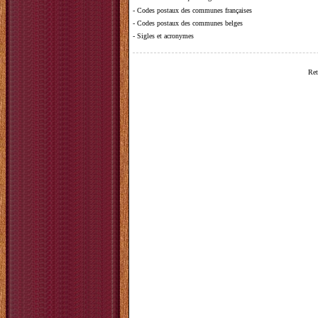
-
Codes postaux des communes françaises
-
Codes postaux des communes belges
-
Sigles et acronymes
Ret