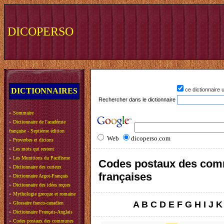
DICOPERSO
DICTIONNAIRES
ce dictionnaire
Rechercher dans le dictionnaire
»
Sommaire
»
Dictionnaire de l'académie
française - Septième édition
Web
dicoperso.com
»
Proverbes et dictons
»
Les mots qui restent
»
Les Munitions du Pacifisme
Codes postaux des co
»
Dictionnaire des curieux
françaises
»
Dictionnaire Argot-Français
»
Dictionnaire des idées reçues
»
Mythologie grecque et romaine
A
B
C
D
E
F
G
H
I
J
K
»
Glossaire franco-canadien
»
Dictionnaire Français-Anglais
»
Codes postaux des communes