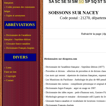
SA
SC
SE
SI
SM
SO
SP
SQ
ST
françaises
»
Codes postaux des communes
SOISSONS SUR NACEY
belges
»
Sigles et acronymes
Code postal : 21270, départ
ABRÉVIATIONS
Rafraichir la page
|
Aj
»
Dictionnaire de l'académie
française - Septième édition
»
Glossaire franco-canadien
»
Dictionnaire Français-Anglais
DIVERS
Dictionnaires sur dicoperso.com
-
Dictionnaire de l'académie française - Septième édition (1877)
»
Liens
-
Proverbes et dictons
: sélection de proverbes et de dictons clas
Faire un lien
-
Les mots qui restent
: répertoire de citations françaises, expres
»
Copyright
-
Les Munitions du Pacifisme
: Anthologie de plus de 400 pensée
»
Contact
-
Dictionnaire des curieux
: complément pittoresque et original de
-
Dictionnaire Argot-Français
: argot en usage en 1907.
-
Dictionnaire des idées reçues
:
perle d'humour noir, Gustave Fla
-
Mythologie grecque et romaine
: dictionnaire créé à partir du 
-
Glossaire franco-canadien et vocabulaire de locutions vicieuses
-
Dictionnaire Français-Anglais