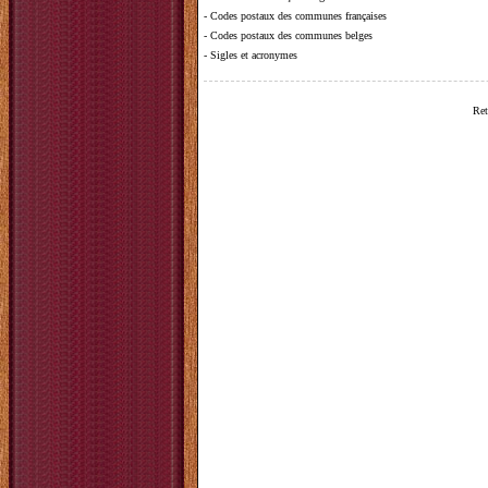
-
Codes postaux des communes françaises
-
Codes postaux des communes belges
-
Sigles et acronymes
Ret