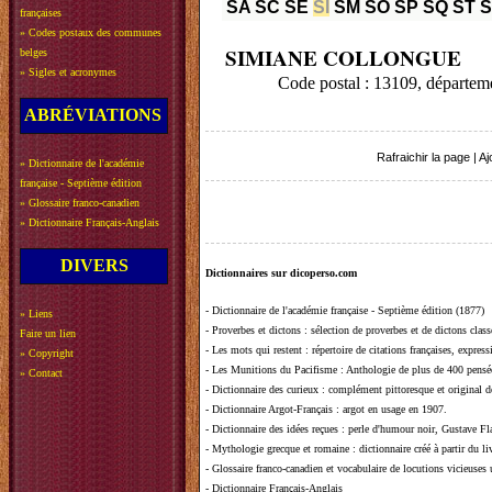
SA
SC
SE
SI
SM
SO
SP
SQ
ST
françaises
»
Codes postaux des communes
SIMIANE COLLONGUE
belges
»
Sigles et acronymes
Code postal : 13109, dépa
ABRÉVIATIONS
Rafraichir la page
|
Aj
»
Dictionnaire de l'académie
française - Septième édition
»
Glossaire franco-canadien
»
Dictionnaire Français-Anglais
DIVERS
Dictionnaires sur dicoperso.com
-
Dictionnaire de l'académie française - Septième édition (1877)
»
Liens
-
Proverbes et dictons
: sélection de proverbes et de dictons clas
Faire un lien
-
Les mots qui restent
: répertoire de citations françaises, expres
»
Copyright
-
Les Munitions du Pacifisme
: Anthologie de plus de 400 pensée
»
Contact
-
Dictionnaire des curieux
: complément pittoresque et original de
-
Dictionnaire Argot-Français
: argot en usage en 1907.
-
Dictionnaire des idées reçues
:
perle d'humour noir, Gustave Fla
-
Mythologie grecque et romaine
: dictionnaire créé à partir du 
-
Glossaire franco-canadien et vocabulaire de locutions vicieuses
-
Dictionnaire Français-Anglais