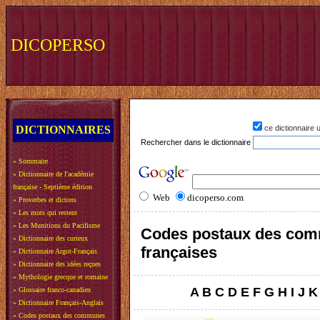
DICOPERSO
DICTIONNAIRES
ce dictionnaire
Rechercher dans le dictionnaire
»
Sommaire
»
Dictionnaire de l'académie
française - Septième édition
Web
dicoperso.com
»
Proverbes et dictons
»
Les mots qui restent
»
Les Munitions du Pacifisme
Codes postaux des co
»
Dictionnaire des curieux
françaises
»
Dictionnaire Argot-Français
»
Dictionnaire des idées reçues
»
Mythologie grecque et romaine
A
B
C
D
E
F
G
H
I
J
K
»
Glossaire franco-canadien
»
Dictionnaire Français-Anglais
»
Codes postaux des communes