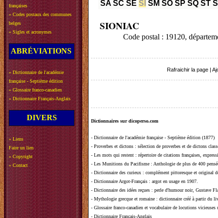
SA
SC
SE
SI
SM
SO
SP
SQ
ST
françaises
»
Codes postaux des communes
SIONIAC
belges
»
Sigles et acronymes
Code postal : 19120, départ
ABRÉVIATIONS
Rafraichir la page
|
Aj
»
Dictionnaire de l'académie
française - Septième édition
»
Glossaire franco-canadien
»
Dictionnaire Français-Anglais
DIVERS
Dictionnaires sur dicoperso.com
-
Dictionnaire de l'académie française - Septième édition (1877)
»
Liens
-
Proverbes et dictons
: sélection de proverbes et de dictons clas
Faire un lien
-
Les mots qui restent
: répertoire de citations françaises, expres
»
Copyright
-
Les Munitions du Pacifisme
: Anthologie de plus de 400 pensée
»
Contact
-
Dictionnaire des curieux
: complément pittoresque et original de
-
Dictionnaire Argot-Français
: argot en usage en 1907.
-
Dictionnaire des idées reçues
:
perle d'humour noir, Gustave Fla
-
Mythologie grecque et romaine
: dictionnaire créé à partir du 
-
Glossaire franco-canadien et vocabulaire de locutions vicieuses
-
Dictionnaire Français-Anglais