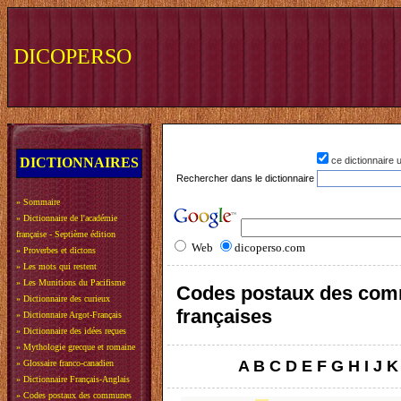
DICOPERSO
DICTIONNAIRES
ce dictionnaire
Rechercher dans le dictionnaire
»
Sommaire
»
Dictionnaire de l'académie
française - Septième édition
Web
dicoperso.com
»
Proverbes et dictons
»
Les mots qui restent
»
Les Munitions du Pacifisme
Codes postaux des co
»
Dictionnaire des curieux
françaises
»
Dictionnaire Argot-Français
»
Dictionnaire des idées reçues
»
Mythologie grecque et romaine
A
B
C
D
E
F
G
H
I
J
K
»
Glossaire franco-canadien
»
Dictionnaire Français-Anglais
»
Codes postaux des communes