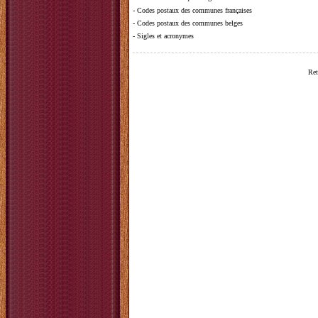
-
Codes postaux des communes françaises
-
Codes postaux des communes belges
-
Sigles et acronymes
Ret