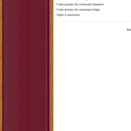
-
Codes postaux des communes françaises
-
Codes postaux des communes belges
-
Sigles et acronymes
Ret