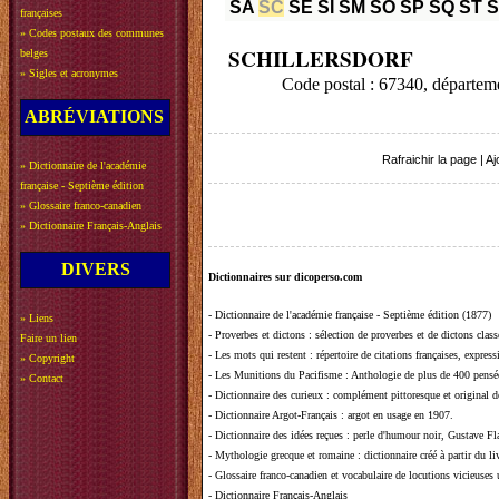
SA
SC
SE
SI
SM
SO
SP
SQ
ST
françaises
»
Codes postaux des communes
SCHILLERSDORF
belges
»
Sigles et acronymes
Code postal : 67340, départ
ABRÉVIATIONS
Rafraichir la page
|
Aj
»
Dictionnaire de l'académie
française - Septième édition
»
Glossaire franco-canadien
»
Dictionnaire Français-Anglais
DIVERS
Dictionnaires sur dicoperso.com
-
Dictionnaire de l'académie française - Septième édition (1877)
»
Liens
-
Proverbes et dictons
: sélection de proverbes et de dictons clas
Faire un lien
-
Les mots qui restent
: répertoire de citations françaises, expres
»
Copyright
-
Les Munitions du Pacifisme
: Anthologie de plus de 400 pensée
»
Contact
-
Dictionnaire des curieux
: complément pittoresque et original de
-
Dictionnaire Argot-Français
: argot en usage en 1907.
-
Dictionnaire des idées reçues
:
perle d'humour noir, Gustave Fla
-
Mythologie grecque et romaine
: dictionnaire créé à partir du 
-
Glossaire franco-canadien et vocabulaire de locutions vicieuses
-
Dictionnaire Français-Anglais