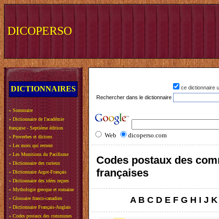
DICOPERSO
DICTIONNAIRES
ce dictionnaire
Rechercher dans le dictionnaire
»
Sommaire
»
Dictionnaire de l'académie
française - Septième édition
Web
dicoperso.com
»
Proverbes et dictons
»
Les mots qui restent
»
Les Munitions du Pacifisme
Codes postaux des co
»
Dictionnaire des curieux
françaises
»
Dictionnaire Argot-Français
»
Dictionnaire des idées reçues
»
Mythologie grecque et romaine
A
B
C
D
E
F
G
H
I
J
K
»
Glossaire franco-canadien
»
Dictionnaire Français-Anglais
»
Codes postaux des communes