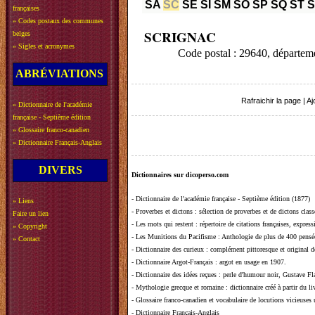
SA
SC
SE
SI
SM
SO
SP
SQ
ST
françaises
»
Codes postaux des communes
SCRIGNAC
belges
»
Sigles et acronymes
Code postal : 29640, départe
ABRÉVIATIONS
Rafraichir la page
|
Aj
»
Dictionnaire de l'académie
française - Septième édition
»
Glossaire franco-canadien
»
Dictionnaire Français-Anglais
DIVERS
Dictionnaires sur dicoperso.com
-
Dictionnaire de l'académie française - Septième édition (1877)
»
Liens
-
Proverbes et dictons
: sélection de proverbes et de dictons clas
Faire un lien
-
Les mots qui restent
: répertoire de citations françaises, expres
»
Copyright
-
Les Munitions du Pacifisme
: Anthologie de plus de 400 pensée
»
Contact
-
Dictionnaire des curieux
: complément pittoresque et original de
-
Dictionnaire Argot-Français
: argot en usage en 1907.
-
Dictionnaire des idées reçues
:
perle d'humour noir, Gustave Fla
-
Mythologie grecque et romaine
: dictionnaire créé à partir du 
-
Glossaire franco-canadien et vocabulaire de locutions vicieuses
-
Dictionnaire Français-Anglais