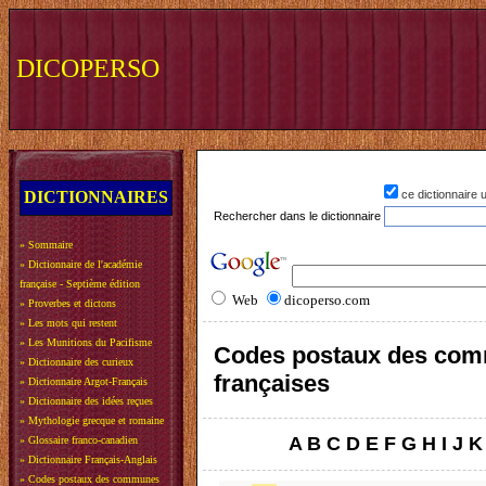
DICOPERSO
DICTIONNAIRES
ce dictionnaire
Rechercher dans le dictionnaire
»
Sommaire
»
Dictionnaire de l'académie
française - Septième édition
Web
dicoperso.com
»
Proverbes et dictons
»
Les mots qui restent
»
Les Munitions du Pacifisme
Codes postaux des co
»
Dictionnaire des curieux
françaises
»
Dictionnaire Argot-Français
»
Dictionnaire des idées reçues
»
Mythologie grecque et romaine
A
B
C
D
E
F
G
H
I
J
K
»
Glossaire franco-canadien
»
Dictionnaire Français-Anglais
»
Codes postaux des communes