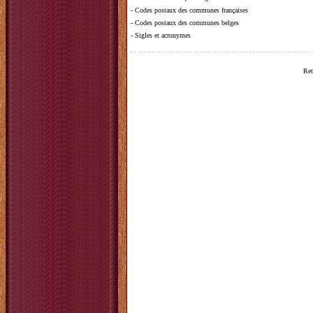
-
Codes postaux des communes françaises
-
Codes postaux des communes belges
-
Sigles et acronymes
Ret