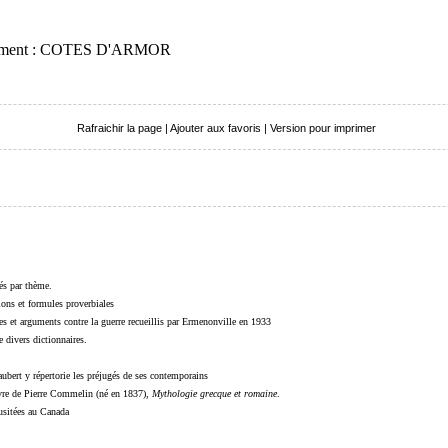
artement : COTES D'ARMOR
Rafraichir la page
|
Ajouter aux favoris
|
Version pour imprimer
sés par thème.
sions et formules proverbiales
s et arguments contre la guerre recueillis par Ermenonville en 1933
 divers dictionnaires.
ubert y répertorie les préjugés de ses contemporains
livre de Pierre Commelin (né en 1837),
Mythologie grecque et romaine
.
 usitées au Canada