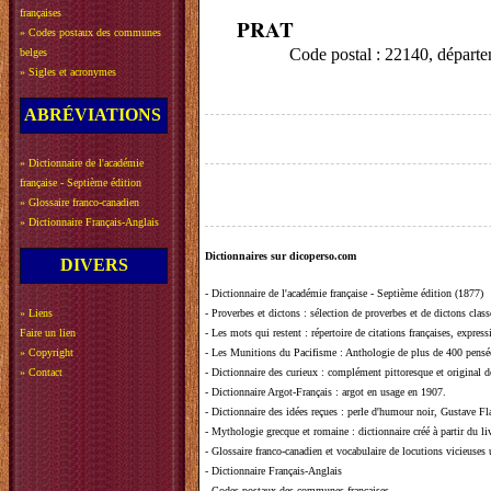
françaises
PRAT
»
Codes postaux des communes
Code postal : 22140, dép
belges
»
Sigles et acronymes
ABRÉVIATIONS
»
Dictionnaire de l'académie
française - Septième édition
»
Glossaire franco-canadien
»
Dictionnaire Français-Anglais
Dictionnaires sur dicoperso.com
DIVERS
-
Dictionnaire de l'académie française - Septième édition (1877)
»
Liens
-
Proverbes et dictons
: sélection de proverbes et de dictons clas
Faire un lien
-
Les mots qui restent
: répertoire de citations françaises, expres
»
Copyright
-
Les Munitions du Pacifisme
: Anthologie de plus de 400 pensée
»
Contact
-
Dictionnaire des curieux
: complément pittoresque et original de
-
Dictionnaire Argot-Français
: argot en usage en 1907.
-
Dictionnaire des idées reçues
:
perle d'humour noir, Gustave Fla
-
Mythologie grecque et romaine
: dictionnaire créé à partir du 
-
Glossaire franco-canadien et vocabulaire de locutions vicieuses
-
Dictionnaire Français-Anglais
-
Codes postaux des communes françaises