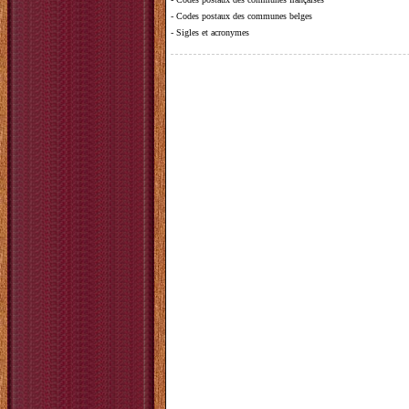
-
Codes postaux des communes belges
-
Sigles et acronymes