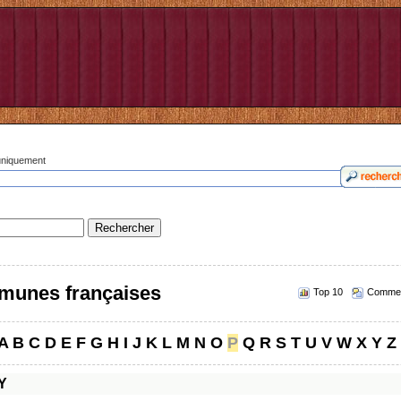
 uniquement
munes françaises
Top 10
Commen
A
B
C
D
E
F
G
H
I
J
K
L
M
N
O
P
Q
R
S
T
U
V
W
X
Y
Z
Y