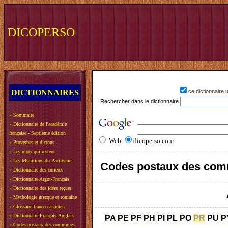
DICOPERSO
DICTIONNAIRES
ce dictionnaire
Rechercher dans le dictionnaire
»
Sommaire
»
Dictionnaire de l'académie
française - Septième édition
Web
dicoperso.com
»
Proverbes et dictons
»
Les mots qui restent
»
Les Munitions du Pacifisme
Codes postaux des com
»
Dictionnaire des curieux
»
Dictionnaire Argot-Français
»
Dictionnaire des idées reçues
»
Mythologie grecque et romaine
»
Glossaire franco-canadien
»
Dictionnaire Français-Anglais
PA
PE
PF
PH
PI
PL
PO
PR
PU
P
»
Codes postaux des communes