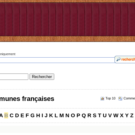
 uniquement
munes françaises
Top 10
Commen
A
B
C
D
E
F
G
H
I
J
K
L
M
N
O
P
Q
R
S
T
U
V
W
X
Y
Z