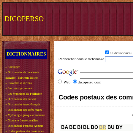
DICOPERSO
DICTIONNAIRES
ce dictionnaire
Rechercher dans le dictionnaire
»
Sommaire
»
Dictionnaire de l'académie
française - Septième édition
Web
dicoperso.com
»
Proverbes et dictons
»
Les mots qui restent
»
Les Munitions du Pacifisme
Codes postaux des com
»
Dictionnaire des curieux
»
Dictionnaire Argot-Français
»
Dictionnaire des idées reçues
»
Mythologie grecque et romaine
»
Glossaire franco-canadien
»
Dictionnaire Français-Anglais
BA
BE
BI
BL
BO
BR
BU
BY
»
Codes postaux des communes