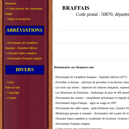
françaises
BRAFFAIS
»
Codes postaux des communes
Code postal : 50870, dépa
belges
»
Sigles et acronymes
ABRÉVIATIONS
»
Dictionnaire de l'académie
française - Septième édition
»
Glossaire franco-canadien
»
Dictionnaire Français-Anglais
Dictionnaires sur dicoperso.com
DIVERS
-
Dictionnaire de l'académie française - Septième édition (1877)
»
Liens
-
Proverbes et dictons
: sélection de proverbes et de dictons clas
Faire un lien
-
Les mots qui restent
: répertoire de citations françaises, expres
»
Copyright
-
Les Munitions du Pacifisme
: Anthologie de plus de 400 pensée
»
Contact
-
Dictionnaire des curieux
: complément pittoresque et original de
-
Dictionnaire Argot-Français
: argot en usage en 1907.
-
Dictionnaire des idées reçues
:
perle d'humour noir, Gustave Fla
-
Mythologie grecque et romaine
: dictionnaire créé à partir du 
-
Glossaire franco-canadien et vocabulaire de locutions vicieuses
-
Dictionnaire Français-Anglais
-
Codes postaux des communes françaises