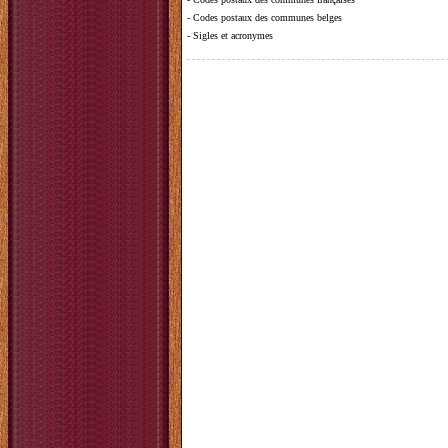
-
Codes postaux des communes belges
-
Sigles et acronymes