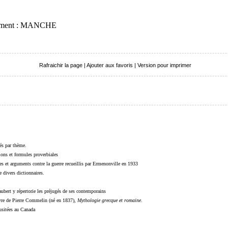
rtement : MANCHE
Rafraichir la page
|
Ajouter aux favoris
|
Version pour imprimer
sés par thème.
sions et formules proverbiales
s et arguments contre la guerre recueillis par Ermenonville en 1933
 divers dictionnaires.
ubert y répertorie les préjugés de ses contemporains
livre de Pierre Commelin (né en 1837),
Mythologie grecque et romaine
.
 usitées au Canada