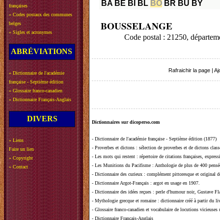
BA
BE
BI
BL
BO
BR
BU
BY
françaises
»
Codes postaux des communes
BOUSSELANGE
belges
»
Sigles et acronymes
Code postal : 21250, départ
ABRÉVIATIONS
Rafraichir la page
|
Aj
»
Dictionnaire de l'académie
française - Septième édition
»
Glossaire franco-canadien
»
Dictionnaire Français-Anglais
DIVERS
Dictionnaires sur dicoperso.com
-
Dictionnaire de l'académie française - Septième édition (1877)
»
Liens
-
Proverbes et dictons
: sélection de proverbes et de dictons clas
Faire un lien
-
Les mots qui restent
: répertoire de citations françaises, expres
»
Copyright
-
Les Munitions du Pacifisme
: Anthologie de plus de 400 pensée
»
Contact
-
Dictionnaire des curieux
: complément pittoresque et original de
-
Dictionnaire Argot-Français
: argot en usage en 1907.
-
Dictionnaire des idées reçues
:
perle d'humour noir, Gustave Fla
-
Mythologie grecque et romaine
: dictionnaire créé à partir du 
-
Glossaire franco-canadien et vocabulaire de locutions vicieuses
-
Dictionnaire Français-Anglais