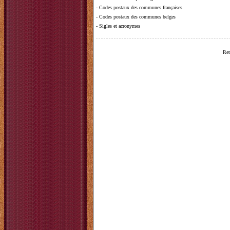
-
Codes postaux des communes françaises
-
Codes postaux des communes belges
-
Sigles et acronymes
Ret