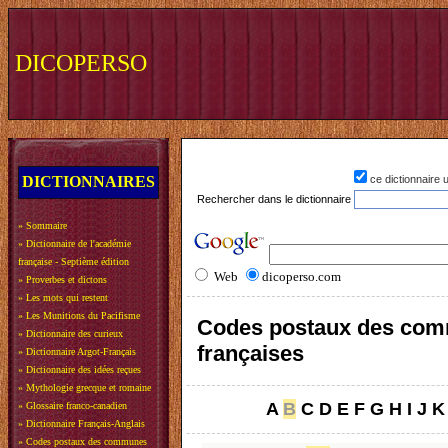
DICOPERSO
DICTIONNAIRES
ce dictionnaire
Rechercher dans le dictionnaire
»
Sommaire
»
Dictionnaire de l'académie
française - Septième édition
Web
dicoperso.com
»
Proverbes et dictons
»
Les mots qui restent
»
Les Munitions du Pacifisme
Codes postaux des co
»
Dictionnaire des curieux
françaises
»
Dictionnaire Argot-Français
»
Dictionnaire des idées reçues
»
Mythologie grecque et romaine
A
B
C
D
E
F
G
H
I
J
K
»
Glossaire franco-canadien
»
Dictionnaire Français-Anglais
»
Codes postaux des communes