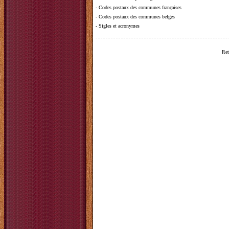
-
Codes postaux des communes françaises
-
Codes postaux des communes belges
-
Sigles et acronymes
Ret