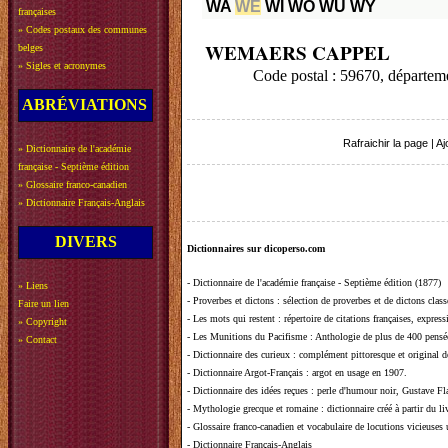
WA
WE
WI
WO
WU
WY
françaises
»
Codes postaux des communes
WEMAERS CAPPEL
belges
»
Sigles et acronymes
Code postal : 59670, départe
ABRÉVIATIONS
Rafraichir la page
|
Aj
»
Dictionnaire de l'académie
française - Septième édition
»
Glossaire franco-canadien
»
Dictionnaire Français-Anglais
DIVERS
Dictionnaires sur dicoperso.com
-
Dictionnaire de l'académie française - Septième édition (1877)
»
Liens
-
Proverbes et dictons
: sélection de proverbes et de dictons clas
Faire un lien
-
Les mots qui restent
: répertoire de citations françaises, expres
»
Copyright
-
Les Munitions du Pacifisme
: Anthologie de plus de 400 pensée
»
Contact
-
Dictionnaire des curieux
: complément pittoresque et original de
-
Dictionnaire Argot-Français
: argot en usage en 1907.
-
Dictionnaire des idées reçues
:
perle d'humour noir, Gustave Fla
-
Mythologie grecque et romaine
: dictionnaire créé à partir du 
-
Glossaire franco-canadien et vocabulaire de locutions vicieuses
-
Dictionnaire Français-Anglais