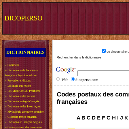
DICOPERSO
DICTIONNAIRES
ce dictionnaire
Rechercher dans le dictionnaire
»
Sommaire
»
Dictionnaire de l'académie
française - Septième édition
Web
dicoperso.com
»
Proverbes et dictons
»
Les mots qui restent
»
Les Munitions du Pacifisme
Codes postaux des co
»
Dictionnaire des curieux
françaises
»
Dictionnaire Argot-Français
»
Dictionnaire des idées reçues
»
Mythologie grecque et romaine
A
B
C
D
E
F
G
H
I
J
K
»
Glossaire franco-canadien
»
Dictionnaire Français-Anglais
»
Codes postaux des communes