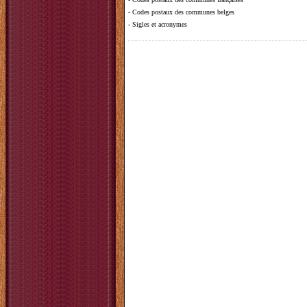
-
Codes postaux des communes belges
-
Sigles et acronymes