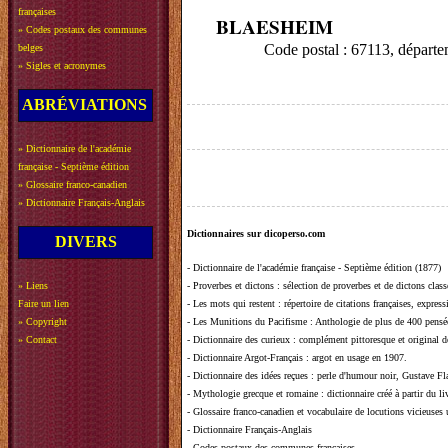
françaises
BLAESHEIM
»
Codes postaux des communes
Code postal : 67113, dépar
belges
»
Sigles et acronymes
ABRÉVIATIONS
»
Dictionnaire de l'académie
française - Septième édition
»
Glossaire franco-canadien
»
Dictionnaire Français-Anglais
Dictionnaires sur dicoperso.com
DIVERS
-
Dictionnaire de l'académie française - Septième édition (1877)
»
Liens
-
Proverbes et dictons
: sélection de proverbes et de dictons clas
Faire un lien
-
Les mots qui restent
: répertoire de citations françaises, expres
»
Copyright
-
Les Munitions du Pacifisme
: Anthologie de plus de 400 pensée
»
Contact
-
Dictionnaire des curieux
: complément pittoresque et original de
-
Dictionnaire Argot-Français
: argot en usage en 1907.
-
Dictionnaire des idées reçues
:
perle d'humour noir, Gustave Fla
-
Mythologie grecque et romaine
: dictionnaire créé à partir du 
-
Glossaire franco-canadien et vocabulaire de locutions vicieuses
-
Dictionnaire Français-Anglais
-
Codes postaux des communes françaises