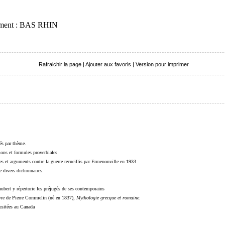
tement : BAS RHIN
Rafraichir la page
|
Ajouter aux favoris
|
Version pour imprimer
sés par thème.
sions et formules proverbiales
s et arguments contre la guerre recueillis par Ermenonville en 1933
 divers dictionnaires.
ubert y répertorie les préjugés de ses contemporains
livre de Pierre Commelin (né en 1837),
Mythologie grecque et romaine
.
 usitées au Canada