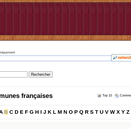
 uniquement
munes françaises
Top 10
Commen
A
B
C
D
E
F
G
H
I
J
K
L
M
N
O
P
Q
R
S
T
U
V
W
X
Y
Z