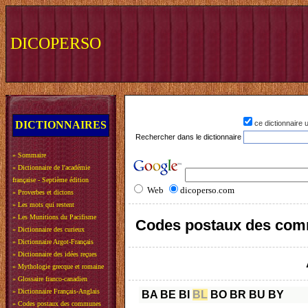
DICOPERSO
DICTIONNAIRES
ce dictionnaire
Rechercher dans le dictionnaire
»
Sommaire
»
Dictionnaire de l'académie
française - Septième édition
Web
dicoperso.com
»
Proverbes et dictons
»
Les mots qui restent
»
Les Munitions du Pacifisme
Codes postaux des com
»
Dictionnaire des curieux
»
Dictionnaire Argot-Français
»
Dictionnaire des idées reçues
»
Mythologie grecque et romaine
»
Glossaire franco-canadien
»
Dictionnaire Français-Anglais
BA
BE
BI
BL
BO
BR
BU
BY
»
Codes postaux des communes