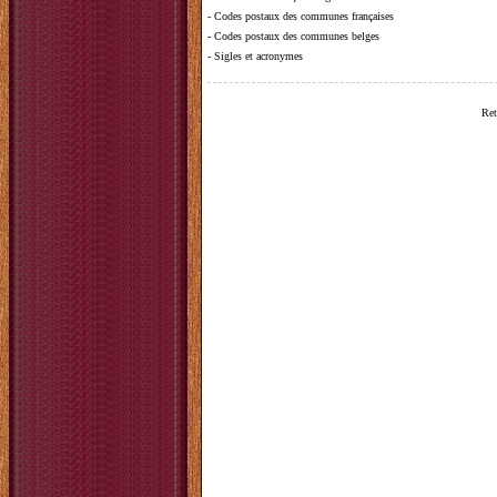
-
Codes postaux des communes françaises
-
Codes postaux des communes belges
-
Sigles et acronymes
Ret