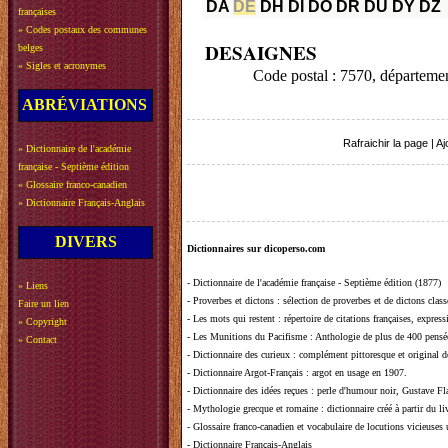
DA
DE
DH
DI
DO
DR
DU
DY
DZ
françaises
»
Codes postaux des communes
DESAIGNES
belges
»
Sigles et acronymes
Code postal : 7570, départe
ABRÉVIATIONS
Rafraichir la page
|
Aj
»
Dictionnaire de l'académie
française - Septième édition
»
Glossaire franco-canadien
»
Dictionnaire Français-Anglais
DIVERS
Dictionnaires sur dicoperso.com
-
Dictionnaire de l'académie française - Septième édition (1877)
»
Liens
-
Proverbes et dictons
: sélection de proverbes et de dictons clas
Faire un lien
-
Les mots qui restent
: répertoire de citations françaises, expres
»
Copyright
-
Les Munitions du Pacifisme
: Anthologie de plus de 400 pensée
»
Contact
-
Dictionnaire des curieux
: complément pittoresque et original de
-
Dictionnaire Argot-Français
: argot en usage en 1907.
-
Dictionnaire des idées reçues
:
perle d'humour noir, Gustave Fla
-
Mythologie grecque et romaine
: dictionnaire créé à partir du 
-
Glossaire franco-canadien et vocabulaire de locutions vicieuses
-
Dictionnaire Français-Anglais