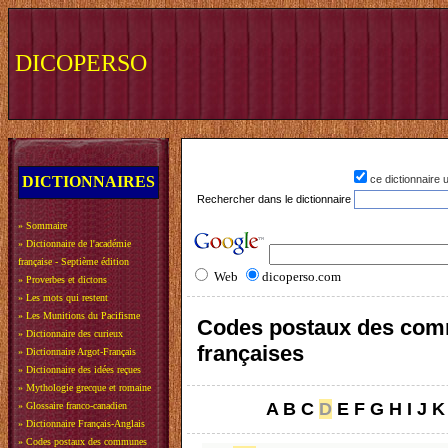
DICOPERSO
DICTIONNAIRES
ce dictionnaire
Rechercher dans le dictionnaire
»
Sommaire
»
Dictionnaire de l'académie
française - Septième édition
Web
dicoperso.com
»
Proverbes et dictons
»
Les mots qui restent
»
Les Munitions du Pacifisme
Codes postaux des co
»
Dictionnaire des curieux
françaises
»
Dictionnaire Argot-Français
»
Dictionnaire des idées reçues
»
Mythologie grecque et romaine
A
B
C
D
E
F
G
H
I
J
K
»
Glossaire franco-canadien
»
Dictionnaire Français-Anglais
»
Codes postaux des communes