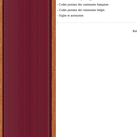
-
Codes postaux des communes françaises
-
Codes postaux des communes belges
-
Sigles et acronymes
Ret