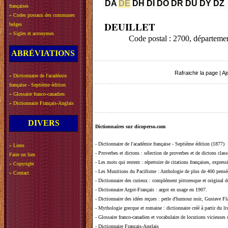
DA
DE
DH
DI
DO
DR
DU
DY
DZ
françaises
»
Codes postaux des communes
DEUILLET
belges
»
Sigles et acronymes
Code postal : 2700, départem
ABRÉVIATIONS
Rafraichir la page
|
Aj
»
Dictionnaire de l'académie
française - Septième édition
»
Glossaire franco-canadien
»
Dictionnaire Français-Anglais
DIVERS
Dictionnaires sur dicoperso.com
-
Dictionnaire de l'académie française - Septième édition (1877)
»
Liens
-
Proverbes et dictons
: sélection de proverbes et de dictons clas
Faire un lien
-
Les mots qui restent
: répertoire de citations françaises, expres
»
Copyright
-
Les Munitions du Pacifisme
: Anthologie de plus de 400 pensée
»
Contact
-
Dictionnaire des curieux
: complément pittoresque et original de
-
Dictionnaire Argot-Français
: argot en usage en 1907.
-
Dictionnaire des idées reçues
:
perle d'humour noir, Gustave Fla
-
Mythologie grecque et romaine
: dictionnaire créé à partir du 
-
Glossaire franco-canadien et vocabulaire de locutions vicieuses
-
Dictionnaire Français-Anglais