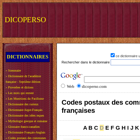
DICOPERSO
DICTIONNAIRES
ce dictionnaire
Rechercher dans le dictionnaire
»
Sommaire
»
Dictionnaire de l'académie
française - Septième édition
Web
dicoperso.com
»
Proverbes et dictons
»
Les mots qui restent
»
Les Munitions du Pacifisme
Codes postaux des co
»
Dictionnaire des curieux
françaises
»
Dictionnaire Argot-Français
»
Dictionnaire des idées reçues
»
Mythologie grecque et romaine
A
B
C
D
E
F
G
H
I
J
K
»
Glossaire franco-canadien
»
Dictionnaire Français-Anglais
»
Codes postaux des communes