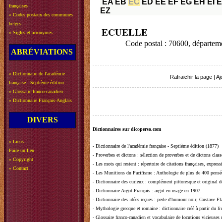
EA
EB
EC
ED
EE
EF
EG
EH
EI
E
françaises
EZ
»
Codes postaux des communes
belges
ECUELLE
»
Sigles et acronymes
Code postal : 70600, dépar
ABRÉVIATIONS
»
Dictionnaire de l'académie
Rafraichir la page
|
Aj
française - Septième édition
»
Glossaire franco-canadien
»
Dictionnaire Français-Anglais
DIVERS
Dictionnaires sur dicoperso.com
»
Liens
-
Dictionnaire de l'académie française - Septième édition (1877)
Faire un lien
-
Proverbes et dictons
: sélection de proverbes et de dictons clas
»
Copyright
-
Les mots qui restent
: répertoire de citations françaises, expres
»
Contact
-
Les Munitions du Pacifisme
: Anthologie de plus de 400 pensée
-
Dictionnaire des curieux
: complément pittoresque et original de
-
Dictionnaire Argot-Français
: argot en usage en 1907.
-
Dictionnaire des idées reçues
:
perle d'humour noir, Gustave Fla
-
Mythologie grecque et romaine
: dictionnaire créé à partir du 
-
Glossaire franco-canadien et vocabulaire de locutions vicieuses