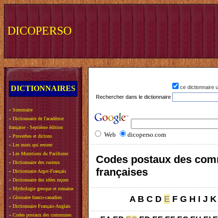
DICOPERSO
DICTIONNAIRES
ce dictionnaire
Rechercher dans le dictionnaire
»
Sommaire
»
Dictionnaire de l'académie
française - Septième édition
Web
dicoperso.com
»
Proverbes et dictons
»
Les mots qui restent
»
Les Munitions du Pacifisme
Codes postaux des co
»
Dictionnaire des curieux
françaises
»
Dictionnaire Argot-Français
»
Dictionnaire des idées reçues
»
Mythologie grecque et romaine
A
B
C
D
E
F
G
H
I
J
K
»
Glossaire franco-canadien
»
Dictionnaire Français-Anglais
»
Codes postaux des communes