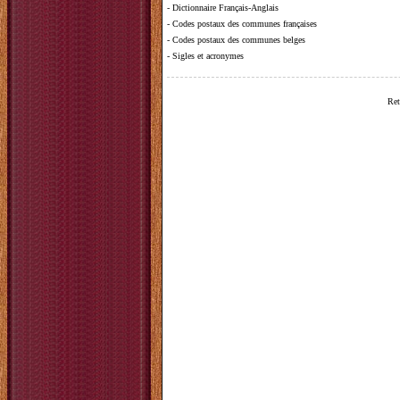
-
Dictionnaire Français-Anglais
-
Codes postaux des communes françaises
-
Codes postaux des communes belges
-
Sigles et acronymes
Ret