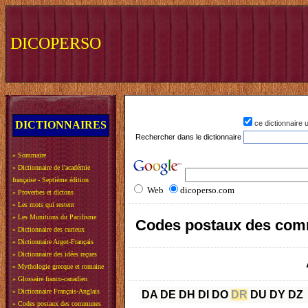
DICOPERSO
DICTIONNAIRES
ce dictionnaire
Rechercher dans le dictionnaire
»
Sommaire
»
Dictionnaire de l'académie
française - Septième édition
Web
dicoperso.com
»
Proverbes et dictons
»
Les mots qui restent
»
Les Munitions du Pacifisme
Codes postaux des com
»
Dictionnaire des curieux
»
Dictionnaire Argot-Français
»
Dictionnaire des idées reçues
»
Mythologie grecque et romaine
»
Glossaire franco-canadien
»
Dictionnaire Français-Anglais
DA
DE
DH
DI
DO
DR
DU
DY
DZ
»
Codes postaux des communes