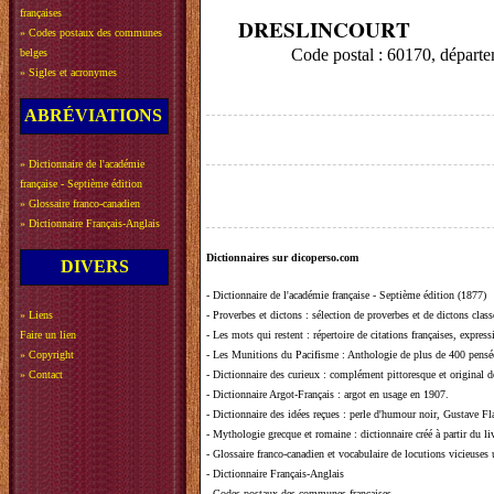
françaises
DRESLINCOURT
»
Codes postaux des communes
Code postal : 60170, départ
belges
»
Sigles et acronymes
ABRÉVIATIONS
»
Dictionnaire de l'académie
française - Septième édition
»
Glossaire franco-canadien
»
Dictionnaire Français-Anglais
Dictionnaires sur dicoperso.com
DIVERS
-
Dictionnaire de l'académie française - Septième édition (1877)
»
Liens
-
Proverbes et dictons
: sélection de proverbes et de dictons clas
Faire un lien
-
Les mots qui restent
: répertoire de citations françaises, expres
»
Copyright
-
Les Munitions du Pacifisme
: Anthologie de plus de 400 pensée
»
Contact
-
Dictionnaire des curieux
: complément pittoresque et original de
-
Dictionnaire Argot-Français
: argot en usage en 1907.
-
Dictionnaire des idées reçues
:
perle d'humour noir, Gustave Fla
-
Mythologie grecque et romaine
: dictionnaire créé à partir du 
-
Glossaire franco-canadien et vocabulaire de locutions vicieuses
-
Dictionnaire Français-Anglais
-
Codes postaux des communes françaises