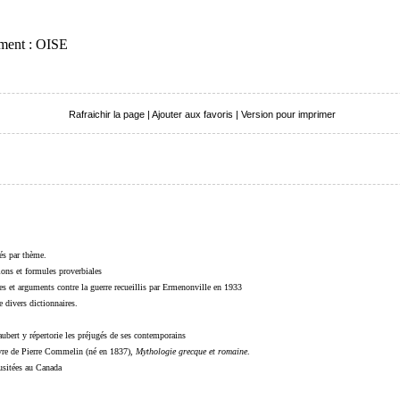
ement : OISE
Rafraichir la page
|
Ajouter aux favoris
|
Version pour imprimer
sés par thème.
sions et formules proverbiales
s et arguments contre la guerre recueillis par Ermenonville en 1933
 divers dictionnaires.
ubert y répertorie les préjugés de ses contemporains
livre de Pierre Commelin (né en 1837),
Mythologie grecque et romaine
.
 usitées au Canada