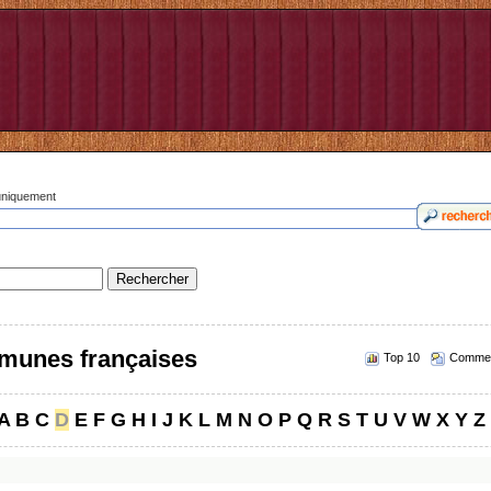
 uniquement
munes françaises
Top 10
Commen
A
B
C
D
E
F
G
H
I
J
K
L
M
N
O
P
Q
R
S
T
U
V
W
X
Y
Z