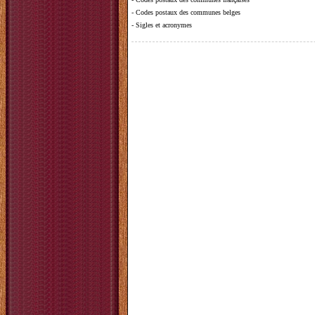
-
Codes postaux des communes belges
-
Sigles et acronymes