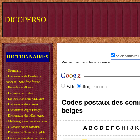
DICOPERSO
DICTIONNAIRES
ce dictionnaire
Rechercher dans le dictionnaire
»
Sommaire
»
Dictionnaire de l'académie
française - Septième édition
Web
dicoperso.com
»
Proverbes et dictons
»
Les mots qui restent
»
Les Munitions du Pacifisme
Codes postaux des co
»
Dictionnaire des curieux
belges
»
Dictionnaire Argot-Français
»
Dictionnaire des idées reçues
»
Mythologie grecque et romaine
A
B
C
D
E
F
G
H
I
J
K
»
Glossaire franco-canadien
»
Dictionnaire Français-Anglais
»
Codes postaux des communes