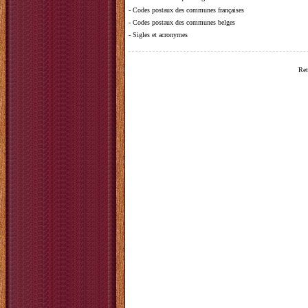
-
Codes postaux des communes françaises
-
Codes postaux des communes belges
-
Sigles et acronymes
Ret