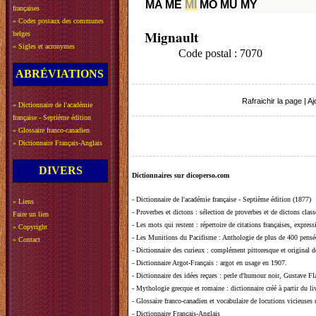
MA
ME
MI
MO
MU
MY
françaises
»
Codes postaux des communes
Mignault
belges
»
Sigles et acronymes
Code postal : 7070
ABRÉVIATIONS
Rafraichir la page
|
Aj
»
Dictionnaire de l'académie
française - Septième édition
»
Glossaire franco-canadien
»
Dictionnaire Français-Anglais
DIVERS
Dictionnaires sur dicoperso.com
-
Dictionnaire de l'académie française - Septième édition (1877)
»
Liens
-
Proverbes et dictons
: sélection de proverbes et de dictons clas
Faire un lien
-
Les mots qui restent
: répertoire de citations françaises, expres
»
Copyright
-
Les Munitions du Pacifisme
: Anthologie de plus de 400 pensée
»
Contact
-
Dictionnaire des curieux
: complément pittoresque et original de
-
Dictionnaire Argot-Français
: argot en usage en 1907.
-
Dictionnaire des idées reçues
:
perle d'humour noir, Gustave Fla
-
Mythologie grecque et romaine
: dictionnaire créé à partir du 
-
Glossaire franco-canadien et vocabulaire de locutions vicieuses
-
Dictionnaire Français-Anglais