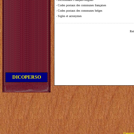
-
Codes postaux des communes françaises
-
Codes postaux des communes belges
-
Sigles et acronymes
Ret
DICOPERSO
Copyrig