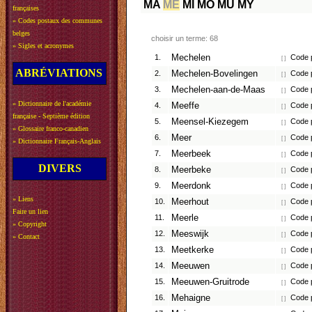
MA
ME
MI
MO
MU
MY
françaises
»
Codes postaux des communes
belges
choisir un terme: 68
»
Sigles et acronymes
1.
Mechelen
Code p
[ ]
ABRÉVIATIONS
2.
Mechelen-Bovelingen
Code p
[ ]
3.
Mechelen-aan-de-Maas
Code p
[ ]
»
Dictionnaire de l'académie
4.
Meeffe
Code p
[ ]
française - Septième édition
5.
Meensel-Kiezegem
Code p
[ ]
»
Glossaire franco-canadien
6.
Meer
Code p
[ ]
»
Dictionnaire Français-Anglais
7.
Meerbeek
Code p
[ ]
DIVERS
8.
Meerbeke
Code p
[ ]
9.
Meerdonk
Code p
[ ]
»
Liens
10.
Meerhout
Code p
[ ]
Faire un lien
11.
Meerle
Code p
[ ]
»
Copyright
12.
Meeswijk
Code p
[ ]
»
Contact
13.
Meetkerke
Code p
[ ]
14.
Meeuwen
Code p
[ ]
15.
Meeuwen-Gruitrode
Code p
[ ]
16.
Mehaigne
Code p
[ ]