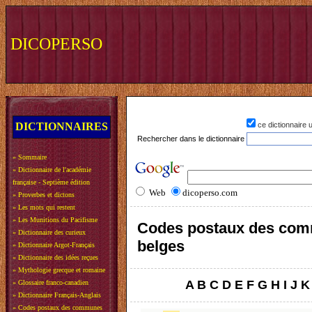
DICOPERSO
DICTIONNAIRES
ce dictionnaire
Rechercher dans le dictionnaire
»
Sommaire
»
Dictionnaire de l'académie
française - Septième édition
Web
dicoperso.com
»
Proverbes et dictons
»
Les mots qui restent
»
Les Munitions du Pacifisme
Codes postaux des co
»
Dictionnaire des curieux
belges
»
Dictionnaire Argot-Français
»
Dictionnaire des idées reçues
»
Mythologie grecque et romaine
A
B
C
D
E
F
G
H
I
J
K
»
Glossaire franco-canadien
»
Dictionnaire Français-Anglais
»
Codes postaux des communes