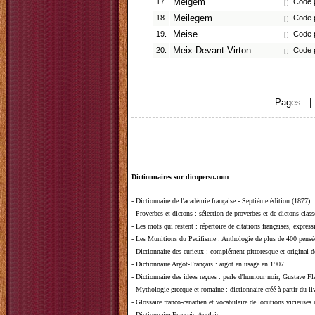
17.
Meigem
Code p
[ ]
18.
Meilegem
Code p
[ ]
19.
Meise
Code p
[ ]
20.
Meix-Devant-Virton
Code p
[ ]
Pages: |
Dictionnaires sur dicoperso.com
-
Dictionnaire de l'académie française - Septième édition (1877)
-
Proverbes et dictons
: sélection de proverbes et de dictons clas
-
Les mots qui restent
: répertoire de citations françaises, expres
-
Les Munitions du Pacifisme
: Anthologie de plus de 400 pensée
-
Dictionnaire des curieux
: complément pittoresque et original de
-
Dictionnaire Argot-Français
: argot en usage en 1907.
-
Dictionnaire des idées reçues
:
perle d'humour noir, Gustave Fla
-
Mythologie grecque et romaine
: dictionnaire créé à partir du 
-
Glossaire franco-canadien et vocabulaire de locutions vicieuses
-
Dictionnaire Français-Anglais