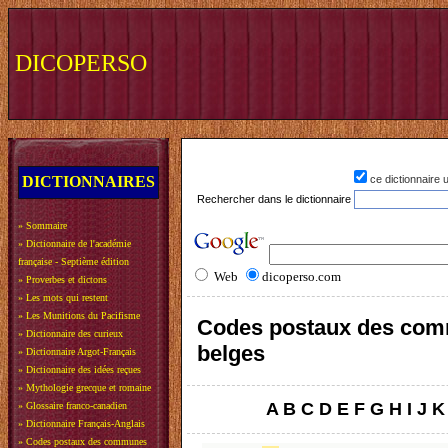
DICOPERSO
DICTIONNAIRES
ce dictionnaire
Rechercher dans le dictionnaire
»
Sommaire
»
Dictionnaire de l'académie
française - Septième édition
Web
dicoperso.com
»
Proverbes et dictons
»
Les mots qui restent
»
Les Munitions du Pacifisme
Codes postaux des co
»
Dictionnaire des curieux
belges
»
Dictionnaire Argot-Français
»
Dictionnaire des idées reçues
»
Mythologie grecque et romaine
A
B
C
D
E
F
G
H
I
J
K
»
Glossaire franco-canadien
»
Dictionnaire Français-Anglais
»
Codes postaux des communes