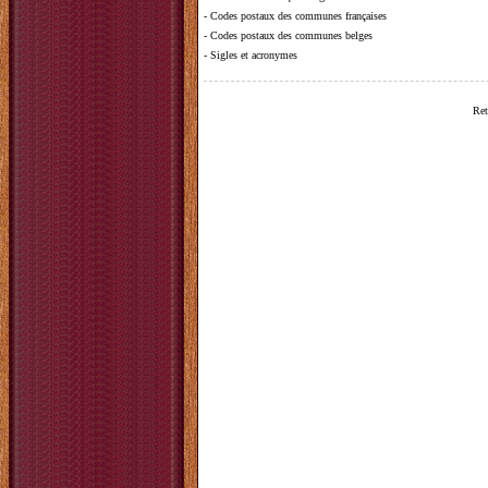
-
Codes postaux des communes françaises
-
Codes postaux des communes belges
-
Sigles et acronymes
Ret