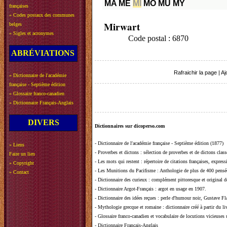
MA
ME
MI
MO
MU
MY
françaises
»
Codes postaux des communes
Mirwart
belges
»
Sigles et acronymes
Code postal : 6870
ABRÉVIATIONS
Rafraichir la page
|
Aj
»
Dictionnaire de l'académie
française - Septième édition
»
Glossaire franco-canadien
»
Dictionnaire Français-Anglais
DIVERS
Dictionnaires sur dicoperso.com
-
Dictionnaire de l'académie française - Septième édition (1877)
»
Liens
-
Proverbes et dictons
: sélection de proverbes et de dictons clas
Faire un lien
-
Les mots qui restent
: répertoire de citations françaises, expres
»
Copyright
-
Les Munitions du Pacifisme
: Anthologie de plus de 400 pensée
»
Contact
-
Dictionnaire des curieux
: complément pittoresque et original de
-
Dictionnaire Argot-Français
: argot en usage en 1907.
-
Dictionnaire des idées reçues
:
perle d'humour noir, Gustave Fla
-
Mythologie grecque et romaine
: dictionnaire créé à partir du 
-
Glossaire franco-canadien et vocabulaire de locutions vicieuses
-
Dictionnaire Français-Anglais