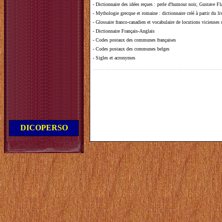
-
Dictionnaire des idées reçues
:
perle d'humour noir, Gustave Fla
-
Mythologie grecque et romaine
: dictionnaire créé à partir du 
-
Glossaire franco-canadien et vocabulaire de locutions vicieuses
-
Dictionnaire Français-Anglais
-
Codes postaux des communes françaises
-
Codes postaux des communes belges
-
Sigles et acronymes
DICOPERSO