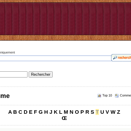
 uniquement
isme
Top 10
Commen
A
B
C
D
E
F
G
H
J
K
L
M
N
O
P
R
S
T
U
V
W
Z
Œ