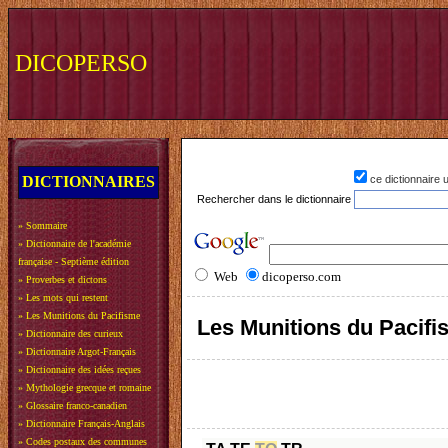
DICOPERSO
DICTIONNAIRES
ce dictionnaire
Rechercher dans le dictionnaire
»
Sommaire
»
Dictionnaire de l'académie
française - Septième édition
Web
dicoperso.com
»
Proverbes et dictons
»
Les mots qui restent
»
Les Munitions du Pacifisme
Les Munitions du Pacif
»
Dictionnaire des curieux
»
Dictionnaire Argot-Français
»
Dictionnaire des idées reçues
»
Mythologie grecque et romaine
»
Glossaire franco-canadien
»
Dictionnaire Français-Anglais
»
Codes postaux des communes