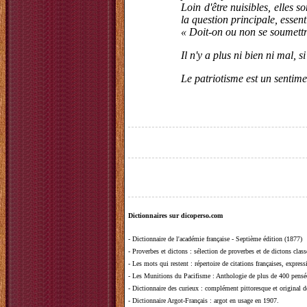
Loin d'être nuisibles, elles 
la question principale, essenti
« Doit-on ou non se soumettre
Il n'y a plus ni bien ni mal,
Le patriotisme est un sentime
Dictionnaires sur dicoperso.com
-
Dictionnaire de l'académie française - Septième édition (1877)
-
Proverbes et dictons
: sélection de proverbes et de dictons clas
-
Les mots qui restent
: répertoire de citations françaises, expres
-
Les Munitions du Pacifisme
: Anthologie de plus de 400 pensée
-
Dictionnaire des curieux
: complément pittoresque et original de
-
Dictionnaire Argot-Français
: argot en usage en 1907.