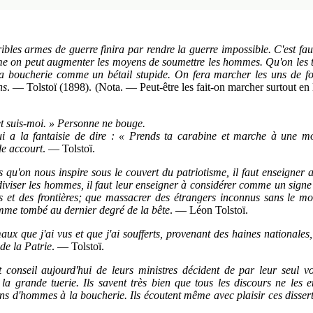
rribles armes de guerre finira par rendre la guerre impossible. C'est 
 on peut augmenter les moyens de soumettre les hommes. Qu'on les tue
 la boucherie comme un bétail stupide. On fera marcher les uns de fo
ns
. — Tolstoï (1898). (Nota. — Peut-être les fait-on marcher surtout en 
 et suis-moi. » Personne ne bouge.
a la fantaisie de dire : « Prends ta carabine et marche à une m
de accourt
. — Tolstoï.
 qu'on nous inspire sous le couvert du patriotisme, il faut enseigner a
 à diviser les hommes, il faut leur enseigner à considérer comme un sig
ois et des frontières; que massacrer des étrangers inconnus sans le mo
homme tombé au dernier degré de la bête
. — Léon Tolstoï.
ux que j'ai vus et que j'ai soufferts, provenant des haines nationales
de la Patrie
. — Tolstoï.
 conseil aujourd'hui de leurs ministres décident de par leur seul vol
 grande tuerie. Ils savent très bien que tous les discours ne les 
ons d'hommes à la boucherie. Ils écoutent même avec plaisir ces dissert