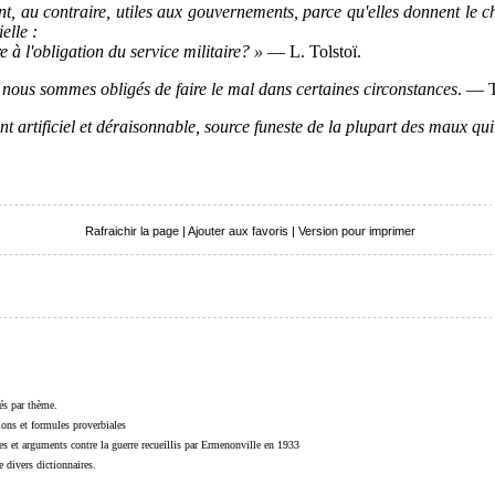
sont, au contraire, utiles aux gouvernements, parce qu'elles donnent le 
elle :
 à l'obligation du service militaire? »
— L. Tolstoï.
 si nous sommes obligés de faire le mal dans certaines circonstances
. — T
nt artificiel et déraisonnable, source funeste de la plupart des maux qu
Rafraichir la page
|
Ajouter aux favoris
|
Version pour imprimer
sés par thème.
sions et formules proverbiales
s et arguments contre la guerre recueillis par Ermenonville en 1933
 divers dictionnaires.