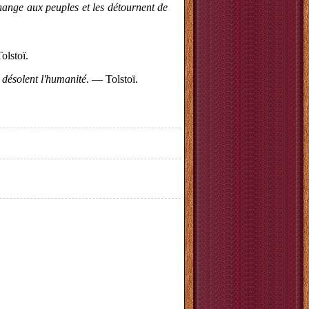
change aux peuples et les détournent de
olstoï.
i désolent l'humanité
. — Tolstoï.