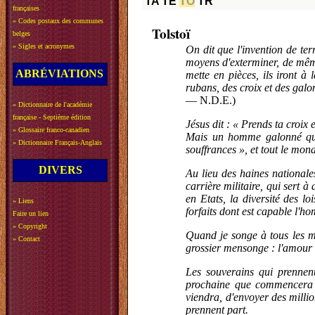
TA
TE
TO
TR
françaises
»
Codes postaux des communes
Tolstoï
belges
»
Sigles et acronymes
On dit que l'invention de te
moyens d'exterminer, de même
ABRÉVIATIONS
mette en pièces, ils iront à
rubans, des croix et des galo
— N.D.E.)
»
Dictionnaire de l'académie
française - Septième édition
Jésus dit : « Prends ta croix
»
Glossaire franco-canadien
Mais un homme galonné qui 
»
Dictionnaire Français-Anglais
souffrances », et tout le mon
DIVERS
Au lieu des haines nationales
carrière militaire, qui sert
en Etats, la diversité des l
»
Liens
forfaits dont est capable l'
Faire un lien
»
Copyright
Quand je songe à tous les ma
»
Contact
grossier mensonge : l'amour 
Les souverains qui prennent
prochaine que commencera la
viendra, d'envoyer des milli
prennent part.