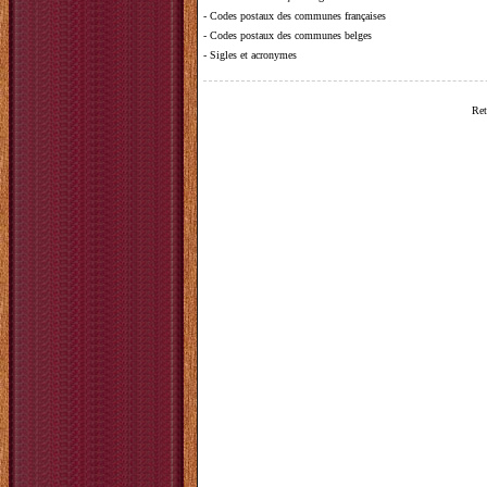
-
Codes postaux des communes françaises
-
Codes postaux des communes belges
-
Sigles et acronymes
Ret