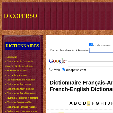
DICOPERSO
DICTIONNAIRES
ce dictionnaire
Rechercher dans le dictionnaire
»
Sommaire
»
Dictionnaire de l'académie
française - Septième édition
Web
dicoperso.com
»
Proverbes et dictons
»
Les mots qui restent
»
Les Munitions du Pacifisme
Dictionnaire Français-An
»
Dictionnaire des curieux
French-English Dictiona
»
Dictionnaire Argot-Français
»
Dictionnaire des idées reçues
»
Mythologie grecque et romaine
A
B
C
D
E
F
G
H
I
J
»
Glossaire franco-canadien
»
Dictionnaire Français-Anglais
»
Codes postaux des communes