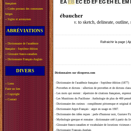
EA
EB
EC
ED
EF
EG
EH
EL
EM
françaises
»
Codes postaux des communes
ébaucher
belges
»
Sigles et acronymes
v.
to sketch, delineate, outlin
ABRÉVIATIONS
Rafraichir la page
|
Aj
»
Dictionnaire de l'académie
française - Septième édition
»
Glossaire franco-canadien
»
Dictionnaire Français-Anglais
DIVERS
Dictionnaires sur dicoperso.com
-
Dictionnaire de l'académie française - Septième édition (1877)
»
Liens
-
Proverbes et dictons
: sélection de proverbes et de dictons clas
Faire un lien
-
Les mots qui restent
: répertoire de citations françaises, expres
»
Copyright
-
Les Munitions du Pacifisme
: Anthologie de plus de 400 pensée
»
Contact
-
Dictionnaire des curieux
: complément pittoresque et original de
-
Dictionnaire Argot-Français
: argot en usage en 1907.
-
Dictionnaire des idées reçues
:
perle d'humour noir, Gustave Fla
-
Mythologie grecque et romaine
: dictionnaire créé à partir du 
-
Glossaire franco-canadien et vocabulaire de locutions vicieuses
-
Dictionnaire Français-Anglais