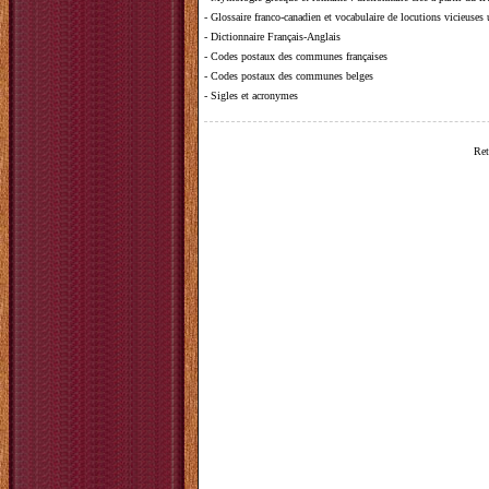
-
Glossaire franco-canadien et vocabulaire de locutions vicieuses
-
Dictionnaire Français-Anglais
-
Codes postaux des communes françaises
-
Codes postaux des communes belges
-
Sigles et acronymes
Ret