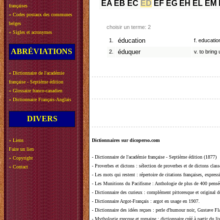
EA
EB
EC
ED
EF
EG
EH
EL
EM
françaises
»
Codes postaux des communes
belges
choisir un terme: 2
»
Sigles et acronymes
1.
éducation
f. education,
ABRÉVIATIONS
2.
éduquer
v. to bring
»
Dictionnaire de l'académie
française - Septième édition
»
Glossaire franco-canadien
»
Dictionnaire Français-Anglais
DIVERS
»
Liens
Dictionnaires sur dicoperso.com
Faire un lien
-
Dictionnaire de l'académie française - Septième édition (1877)
»
Copyright
-
Proverbes et dictons
: sélection de proverbes et de dictons clas
»
Contact
-
Les mots qui restent
: répertoire de citations françaises, expres
-
Les Munitions du Pacifisme
: Anthologie de plus de 400 pensée
-
Dictionnaire des curieux
: complément pittoresque et original de
-
Dictionnaire Argot-Français
: argot en usage en 1907.
-
Dictionnaire des idées reçues
:
perle d'humour noir, Gustave Fla
-
Mythologie grecque et romaine
: dictionnaire créé à partir du 