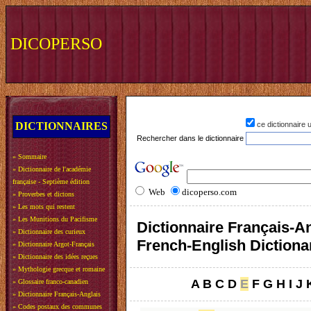
DICOPERSO
DICTIONNAIRES
ce dictionnaire
Rechercher dans le dictionnaire
»
Sommaire
»
Dictionnaire de l'académie
française - Septième édition
Web
dicoperso.com
»
Proverbes et dictons
»
Les mots qui restent
»
Les Munitions du Pacifisme
Dictionnaire Français-An
»
Dictionnaire des curieux
French-English Dictiona
»
Dictionnaire Argot-Français
»
Dictionnaire des idées reçues
»
Mythologie grecque et romaine
A
B
C
D
E
F
G
H
I
J
»
Glossaire franco-canadien
»
Dictionnaire Français-Anglais
»
Codes postaux des communes