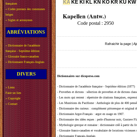
KA
KE
KI
KL
KN
KO
KR
KU
KW
françaises
»
Codes postaux des communes
Kapellen (Antw.)
belges
»
Sigles et acronymes
Code postal : 2950
ABRÉVIATIONS
Rafraichir la page
|
Aj
»
Dictionnaire de l'académie
française - Septième édition
»
Glossaire franco-canadien
»
Dictionnaire Français-Anglais
DIVERS
Dictionnaires sur dicoperso.com
-
Dictionnaire de l'académie française - Septième édition (1877)
»
Liens
-
Proverbes et dictons
: sélection de proverbes et de dictons clas
Faire un lien
-
Les mots qui restent
: répertoire de citations françaises, expres
»
Copyright
-
Les Munitions du Pacifisme
: Anthologie de plus de 400 pensée
»
Contact
-
Dictionnaire des curieux
: complément pittoresque et original de
-
Dictionnaire Argot-Français
: argot en usage en 1907.
-
Dictionnaire des idées reçues
:
perle d'humour noir, Gustave Fla
-
Mythologie grecque et romaine
: dictionnaire créé à partir du 
-
Glossaire franco-canadien et vocabulaire de locutions vicieuses
-
Dictionnaire Français-Anglais