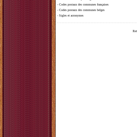
-
Codes postaux des communes françaises
-
Codes postaux des communes belges
-
Sigles et acronymes
Ret