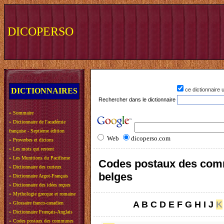
DICOPERSO
DICTIONNAIRES
ce dictionnaire
Rechercher dans le dictionnaire
»
Sommaire
»
Dictionnaire de l'académie
française - Septième édition
Web
dicoperso.com
»
Proverbes et dictons
»
Les mots qui restent
»
Les Munitions du Pacifisme
Codes postaux des co
»
Dictionnaire des curieux
belges
»
Dictionnaire Argot-Français
»
Dictionnaire des idées reçues
»
Mythologie grecque et romaine
A
B
C
D
E
F
G
H
I
J
K
»
Glossaire franco-canadien
»
Dictionnaire Français-Anglais
»
Codes postaux des communes