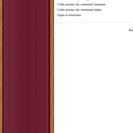
-
Codes postaux des communes françaises
-
Codes postaux des communes belges
-
Sigles et acronymes
Ret