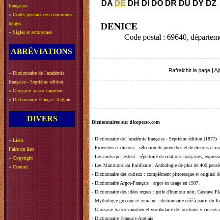
DA
DE
DH
DI
DO
DR
DU
DY
DZ
françaises
»
Codes postaux des communes
DENICE
belges
»
Sigles et acronymes
Code postal : 69640, départ
ABRÉVIATIONS
Rafraichir la page
|
Aj
»
Dictionnaire de l'académie
française - Septième édition
»
Glossaire franco-canadien
»
Dictionnaire Français-Anglais
DIVERS
Dictionnaires sur dicoperso.com
-
Dictionnaire de l'académie française - Septième édition (1877)
»
Liens
-
Proverbes et dictons
: sélection de proverbes et de dictons clas
Faire un lien
-
Les mots qui restent
: répertoire de citations françaises, expres
»
Copyright
-
Les Munitions du Pacifisme
: Anthologie de plus de 400 pensée
»
Contact
-
Dictionnaire des curieux
: complément pittoresque et original de
-
Dictionnaire Argot-Français
: argot en usage en 1907.
-
Dictionnaire des idées reçues
:
perle d'humour noir, Gustave Fla
-
Mythologie grecque et romaine
: dictionnaire créé à partir du 
-
Glossaire franco-canadien et vocabulaire de locutions vicieuses
-
Dictionnaire Français-Anglais