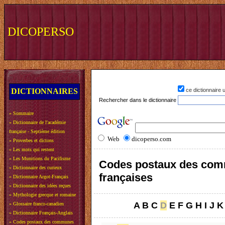
DICOPERSO
DICTIONNAIRES
ce dictionnaire
Rechercher dans le dictionnaire
»
Sommaire
»
Dictionnaire de l'académie
française - Septième édition
Web
dicoperso.com
»
Proverbes et dictons
»
Les mots qui restent
»
Les Munitions du Pacifisme
Codes postaux des co
»
Dictionnaire des curieux
françaises
»
Dictionnaire Argot-Français
»
Dictionnaire des idées reçues
»
Mythologie grecque et romaine
A
B
C
D
E
F
G
H
I
J
K
»
Glossaire franco-canadien
»
Dictionnaire Français-Anglais
»
Codes postaux des communes