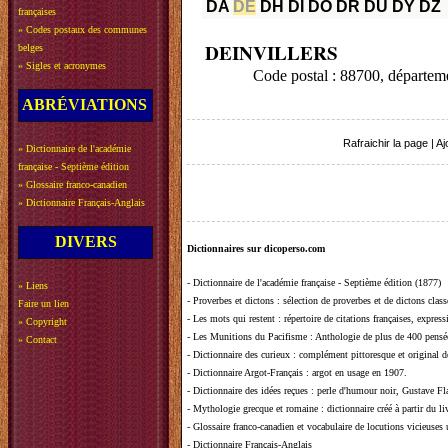
DA
DE
DH
DI
DO
DR
DU
DY
DZ
françaises
»
Codes postaux des communes
DEINVILLERS
belges
»
Sigles et acronymes
Code postal : 88700, départ
ABRÉVIATIONS
Rafraichir la page
|
Aj
»
Dictionnaire de l'académie
française - Septième édition
»
Glossaire franco-canadien
»
Dictionnaire Français-Anglais
DIVERS
Dictionnaires sur dicoperso.com
-
Dictionnaire de l'académie française - Septième édition (1877)
»
Liens
-
Proverbes et dictons
: sélection de proverbes et de dictons clas
Faire un lien
-
Les mots qui restent
: répertoire de citations françaises, expres
»
Copyright
-
Les Munitions du Pacifisme
: Anthologie de plus de 400 pensée
»
Contact
-
Dictionnaire des curieux
: complément pittoresque et original de
-
Dictionnaire Argot-Français
: argot en usage en 1907.
-
Dictionnaire des idées reçues
:
perle d'humour noir, Gustave Fla
-
Mythologie grecque et romaine
: dictionnaire créé à partir du 
-
Glossaire franco-canadien et vocabulaire de locutions vicieuses
-
Dictionnaire Français-Anglais