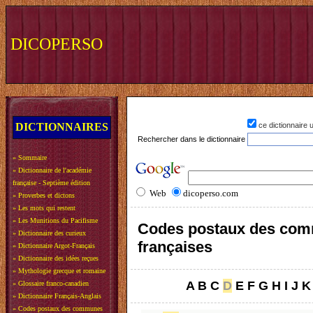
DICOPERSO
DICTIONNAIRES
ce dictionnaire
Rechercher dans le dictionnaire
»
Sommaire
»
Dictionnaire de l'académie
française - Septième édition
Web
dicoperso.com
»
Proverbes et dictons
»
Les mots qui restent
»
Les Munitions du Pacifisme
Codes postaux des co
»
Dictionnaire des curieux
françaises
»
Dictionnaire Argot-Français
»
Dictionnaire des idées reçues
»
Mythologie grecque et romaine
A
B
C
D
E
F
G
H
I
J
K
»
Glossaire franco-canadien
»
Dictionnaire Français-Anglais
»
Codes postaux des communes