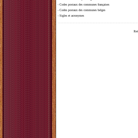
-
Codes postaux des communes françaises
-
Codes postaux des communes belges
-
Sigles et acronymes
Ret