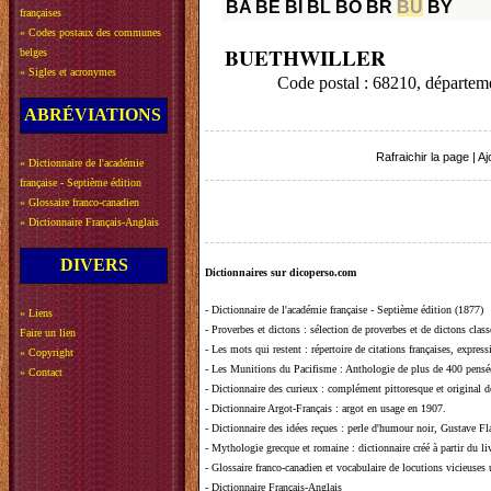
BA
BE
BI
BL
BO
BR
BU
BY
françaises
»
Codes postaux des communes
BUETHWILLER
belges
»
Sigles et acronymes
Code postal : 68210, départ
ABRÉVIATIONS
Rafraichir la page
|
Aj
»
Dictionnaire de l'académie
française - Septième édition
»
Glossaire franco-canadien
»
Dictionnaire Français-Anglais
DIVERS
Dictionnaires sur dicoperso.com
-
Dictionnaire de l'académie française - Septième édition (1877)
»
Liens
-
Proverbes et dictons
: sélection de proverbes et de dictons clas
Faire un lien
-
Les mots qui restent
: répertoire de citations françaises, expres
»
Copyright
-
Les Munitions du Pacifisme
: Anthologie de plus de 400 pensée
»
Contact
-
Dictionnaire des curieux
: complément pittoresque et original de
-
Dictionnaire Argot-Français
: argot en usage en 1907.
-
Dictionnaire des idées reçues
:
perle d'humour noir, Gustave Fla
-
Mythologie grecque et romaine
: dictionnaire créé à partir du 
-
Glossaire franco-canadien et vocabulaire de locutions vicieuses
-
Dictionnaire Français-Anglais