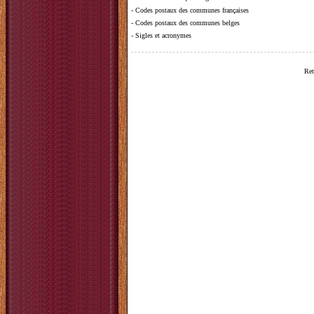
-
Codes postaux des communes françaises
-
Codes postaux des communes belges
-
Sigles et acronymes
Ret