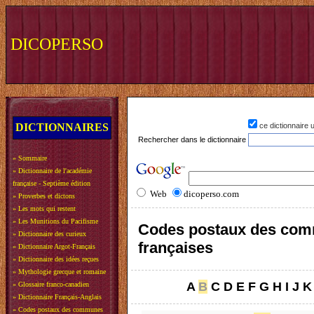
DICOPERSO
DICTIONNAIRES
ce dictionnaire
Rechercher dans le dictionnaire
»
Sommaire
»
Dictionnaire de l'académie
française - Septième édition
Web
dicoperso.com
»
Proverbes et dictons
»
Les mots qui restent
»
Les Munitions du Pacifisme
Codes postaux des co
»
Dictionnaire des curieux
françaises
»
Dictionnaire Argot-Français
»
Dictionnaire des idées reçues
»
Mythologie grecque et romaine
A
B
C
D
E
F
G
H
I
J
K
»
Glossaire franco-canadien
»
Dictionnaire Français-Anglais
»
Codes postaux des communes