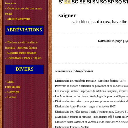
S'
SA
SC
SE
SI
SN
SO
SP
SQ
S
françaises
»
Codes postaux des communes
saigner
belges
»
Sigles et acronymes
v.
to bleed;
-- du nez
, have the
ABRÉVIATIONS
Rafraichir la page
|
Aj
»
Dictionnaire de l'académie
française - Septième édition
»
Glossaire franco-canadien
»
Dictionnaire Français-Anglais
DIVERS
Dictionnaires sur dicoperso.com
-
Dictionnaire de l'académie française - Septième édition (1877)
»
Liens
-
Proverbes et dictons
: sélection de proverbes et de dictons clas
Faire un lien
-
Les mots qui restent
: répertoire de citations françaises, expres
»
Copyright
-
Les Munitions du Pacifisme
: Anthologie de plus de 400 pensée
»
Contact
-
Dictionnaire des curieux
: complément pittoresque et original de
-
Dictionnaire Argot-Français
: argot en usage en 1907.
-
Dictionnaire des idées reçues
:
perle d'humour noir, Gustave Fla
-
Mythologie grecque et romaine
: dictionnaire créé à partir du 
-
Glossaire franco-canadien et vocabulaire de locutions vicieuses
-
Dictionnaire Français-Anglais