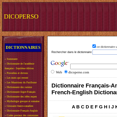
DICOPERSO
DICTIONNAIRES
ce dictionnaire
Rechercher dans le dictionnaire
»
Sommaire
»
Dictionnaire de l'académie
française - Septième édition
Web
dicoperso.com
»
Proverbes et dictons
»
Les mots qui restent
»
Les Munitions du Pacifisme
Dictionnaire Français-An
»
Dictionnaire des curieux
French-English Dictiona
»
Dictionnaire Argot-Français
»
Dictionnaire des idées reçues
»
Mythologie grecque et romaine
A
B
C
D
E
F
G
H
I
J
»
Glossaire franco-canadien
»
Dictionnaire Français-Anglais
»
Codes postaux des communes