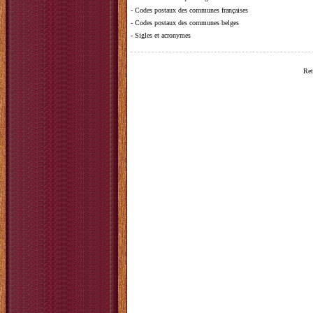
-
Codes postaux des communes françaises
-
Codes postaux des communes belges
-
Sigles et acronymes
Ret