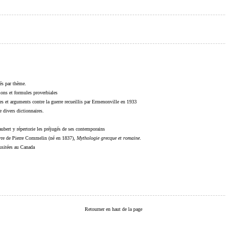
sés par thème.
sions et formules proverbiales
s et arguments contre la guerre recueillis par Ermenonville en 1933
 divers dictionnaires.
ubert y répertorie les préjugés de ses contemporains
livre de Pierre Commelin (né en 1837),
Mythologie grecque et romaine
.
 usitées au Canada
Retourner en haut de la page