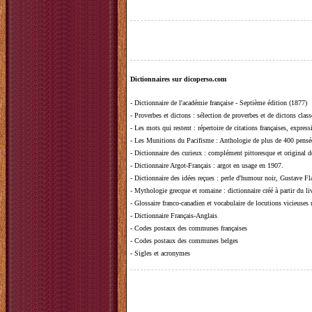
Dictionnaires sur dicoperso.com
-
Dictionnaire de l'académie française - Septième édition (1877)
-
Proverbes et dictons
: sélection de proverbes et de dictons clas
-
Les mots qui restent
: répertoire de citations françaises, expres
-
Les Munitions du Pacifisme
: Anthologie de plus de 400 pensée
-
Dictionnaire des curieux
: complément pittoresque et original de
-
Dictionnaire Argot-Français
: argot en usage en 1907.
-
Dictionnaire des idées reçues
:
perle d'humour noir, Gustave Fla
-
Mythologie grecque et romaine
: dictionnaire créé à partir du 
-
Glossaire franco-canadien et vocabulaire de locutions vicieuses
-
Dictionnaire Français-Anglais
-
Codes postaux des communes françaises
-
Codes postaux des communes belges
-
Sigles et acronymes