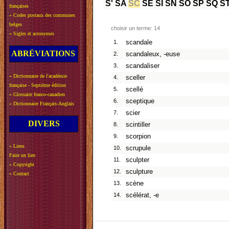
S'
SA
SC
SE
SI
SN
SO
SP
SQ
S
françaises
»
Codes postaux des communes
belges
choisir un terme: 14
»
Sigles et acronymes
1.
scandale
ABRÉVIATIONS
2.
scandaleux, -euse
3.
scandaliser
»
Dictionnaire de l'académie
4.
sceller
française - Septième édition
5.
scellé
»
Glossaire franco-canadien
6.
sceptique
»
Dictionnaire Français-Anglais
7.
scier
DIVERS
8.
scintiller
9.
scorpion
»
Liens
10.
scrupule
Faire un lien
11.
sculpter
»
Copyright
12.
sculpture
»
Contact
13.
scène
14.
scélérat, -e