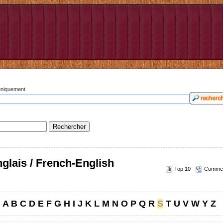
 uniquement
glais / French-English
Top 10
Commen
A
B
C
D
E
F
G
H
I
J
K
L
M
N
O
P
Q
R
S
T
U
V
W
Y
Z