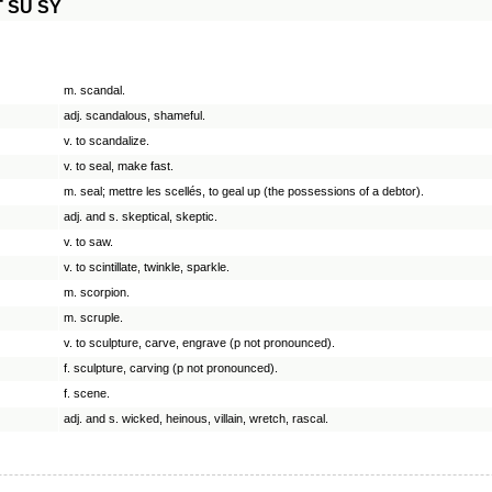
T
SU
SY
m. scandal.
adj. scandalous, shameful.
v. to scandalize.
v. to seal, make fast.
m. seal; mettre les scellés, to geal up (the possessions of a debtor).
adj. and s. skeptical, skeptic.
v. to saw.
v. to scintillate, twinkle, sparkle.
m. scorpion.
m. scruple.
v. to sculpture, carve, engrave (p not pronounced).
f. sculpture, carving (p not pronounced).
f. scene.
adj. and s. wicked, heinous, villain, wretch, rascal.