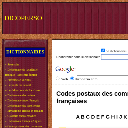
DICOPERSO
DICTIONNAIRES
ce dictionnaire
Rechercher dans le dictionnaire
»
Sommaire
»
Dictionnaire de l'académie
française - Septième édition
Web
dicoperso.com
»
Proverbes et dictons
»
Les mots qui restent
»
Les Munitions du Pacifisme
Codes postaux des co
»
Dictionnaire des curieux
françaises
»
Dictionnaire Argot-Français
»
Dictionnaire des idées reçues
»
Mythologie grecque et romaine
A
B
C
D
E
F
G
H
I
J
K
»
Glossaire franco-canadien
»
Dictionnaire Français-Anglais
»
Codes postaux des communes