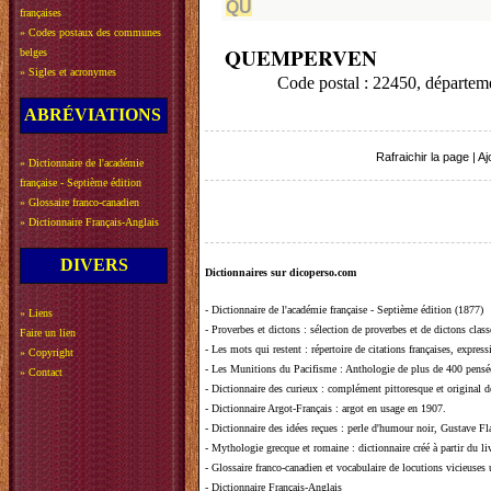
QU
françaises
»
Codes postaux des communes
QUEMPERVEN
belges
»
Sigles et acronymes
Code postal : 22450, dépar
ABRÉVIATIONS
Rafraichir la page
|
Aj
»
Dictionnaire de l'académie
française - Septième édition
»
Glossaire franco-canadien
»
Dictionnaire Français-Anglais
DIVERS
Dictionnaires sur dicoperso.com
-
Dictionnaire de l'académie française - Septième édition (1877)
»
Liens
-
Proverbes et dictons
: sélection de proverbes et de dictons clas
Faire un lien
-
Les mots qui restent
: répertoire de citations françaises, expres
»
Copyright
-
Les Munitions du Pacifisme
: Anthologie de plus de 400 pensée
»
Contact
-
Dictionnaire des curieux
: complément pittoresque et original de
-
Dictionnaire Argot-Français
: argot en usage en 1907.
-
Dictionnaire des idées reçues
:
perle d'humour noir, Gustave Fla
-
Mythologie grecque et romaine
: dictionnaire créé à partir du 
-
Glossaire franco-canadien et vocabulaire de locutions vicieuses
-
Dictionnaire Français-Anglais