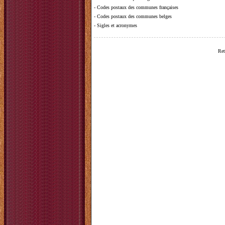
-
Codes postaux des communes françaises
-
Codes postaux des communes belges
-
Sigles et acronymes
Ret