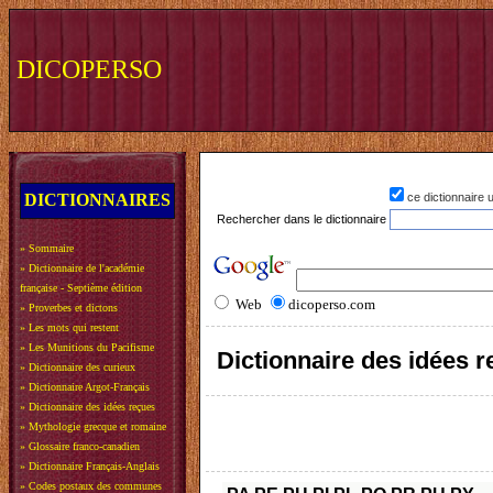
DICOPERSO
DICTIONNAIRES
ce dictionnaire
Rechercher dans le dictionnaire
»
Sommaire
»
Dictionnaire de l'académie
française - Septième édition
Web
dicoperso.com
»
Proverbes et dictons
»
Les mots qui restent
»
Les Munitions du Pacifisme
Dictionnaire des idées 
»
Dictionnaire des curieux
»
Dictionnaire Argot-Français
»
Dictionnaire des idées reçues
»
Mythologie grecque et romaine
»
Glossaire franco-canadien
»
Dictionnaire Français-Anglais
»
Codes postaux des communes