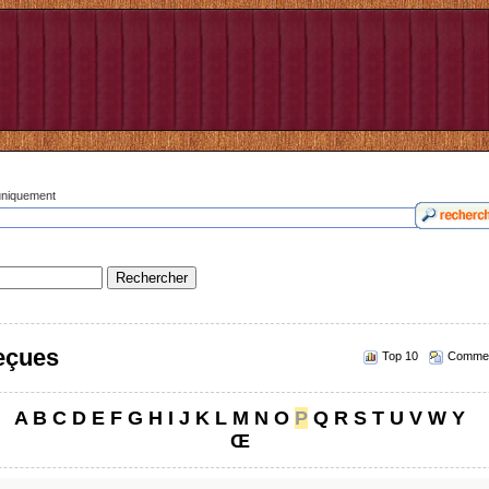
 uniquement
reçues
Top 10
Commen
A
B
C
D
E
F
G
H
I
J
K
L
M
N
O
P
Q
R
S
T
U
V
W
Y
Œ