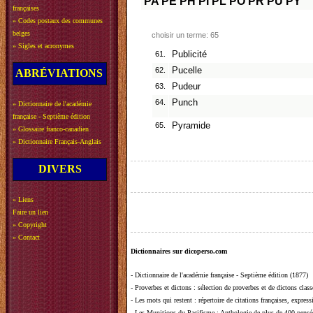
PA
PE
PH
PI
PL
PO
PR
PU
PY
françaises
»
Codes postaux des communes
belges
choisir un terme: 65
»
Sigles et acronymes
61.
Publicité
62.
Pucelle
ABRÉVIATIONS
63.
Pudeur
64.
Punch
»
Dictionnaire de l'académie
française - Septième édition
65.
Pyramide
»
Glossaire franco-canadien
»
Dictionnaire Français-Anglais
DIVERS
»
Liens
Faire un lien
»
Copyright
»
Contact
Dictionnaires sur dicoperso.com
-
Dictionnaire de l'académie française - Septième édition (1877)
-
Proverbes et dictons
: sélection de proverbes et de dictons clas
-
Les mots qui restent
: répertoire de citations françaises, expres
-
Les Munitions du Pacifisme
: Anthologie de plus de 400 pensée