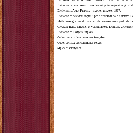
-
Dictionnaire des curieux
: complément pittoresque et original de
-
Dictionnaire Argot-Français
: argot en usage en 1907.
-
Dictionnaire des idées reçues
:
perle d'humour noir, Gustave Fla
-
Mythologie grecque et romaine
: dictionnaire créé à partir du 
-
Glossaire franco-canadien et vocabulaire de locutions vicieuses
-
Dictionnaire Français-Anglais
-
Codes postaux des communes françaises
-
Codes postaux des communes belges
-
Sigles et acronymes