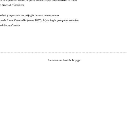
 divers dictionnaires.
ubert y répertorie les préjugés de ses contemporains
livre de Pierre Commelin (né en 1837),
Mythologie grecque et romaine
.
 usitées au Canada
Retourner en haut de la page