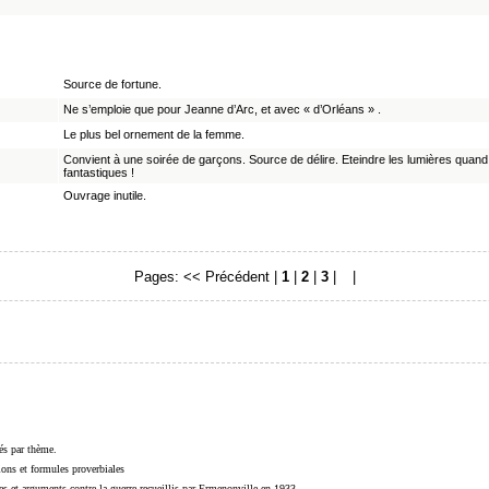
Source de fortune.
Ne s’emploie que pour Jeanne d’Arc, et avec « d’Orléans » .
Le plus bel ornement de la femme.
Convient à une soirée de garçons. Source de délire. Eteindre les lumières quand 
fantastiques !
Ouvrage inutile.
Pages:
<< Précédent
|
1
|
2
|
3
|
4
|
sés par thème.
sions et formules proverbiales
s et arguments contre la guerre recueillis par Ermenonville en 1933