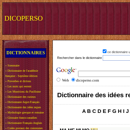
DICOPERSO
DICTIONNAIRES
ce dictionnaire
Rechercher dans le dictionnaire
»
Sommaire
»
Dictionnaire de l'académie
française - Septième édition
Web
dicoperso.com
»
Proverbes et dictons
»
Les mots qui restent
»
Les Munitions du Pacifisme
Dictionnaire des idées 
»
Dictionnaire des curieux
»
Dictionnaire Argot-Français
»
Dictionnaire des idées reçues
A
B
C
D
E
F
G
H
I
J
»
Mythologie grecque et romaine
»
Glossaire franco-canadien
»
Dictionnaire Français-Anglais
»
Codes postaux des communes