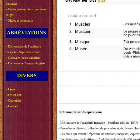
MA
ME
MI
MO
MU
françaises
»
Codes postaux des communes
belges
choisir un terme: 4
»
Sigles et acronymes
1.
Muscles
Les muscle
2.
Musicien
Le propre 
ABRÉVIATIONS
ne jouer d’
3.
Musique
Fait penser
»
Dictionnaire de l'académie
4.
Musée
De Versaill
française - Septième édition
Louis-Phili
utile à mo
»
Glossaire franco-canadien
»
Dictionnaire Français-Anglais
DIVERS
»
Liens
Faire un lien
»
Copyright
»
Contact
Dictionnaires sur dicoperso.com
-
Dictionnaire de l'académie française - Septième édition (1877)
-
Proverbes et dictons
: sélection de proverbes et de dictons clas
-
Les mots qui restent
: répertoire de citations françaises, expres
-
Les Munitions du Pacifisme
: Anthologie de plus de 400 pensée