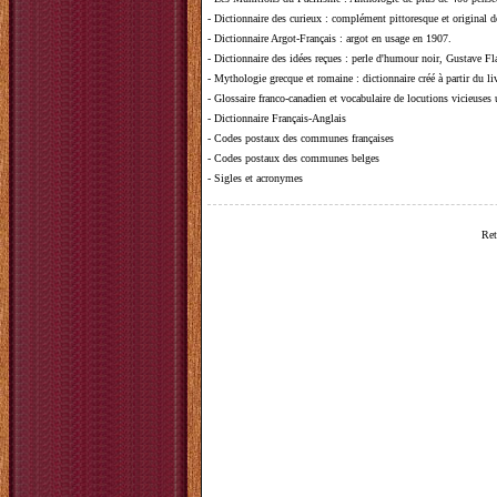
-
Dictionnaire des curieux
: complément pittoresque et original de
-
Dictionnaire Argot-Français
: argot en usage en 1907.
-
Dictionnaire des idées reçues
:
perle d'humour noir, Gustave Fla
-
Mythologie grecque et romaine
: dictionnaire créé à partir du 
-
Glossaire franco-canadien et vocabulaire de locutions vicieuses
-
Dictionnaire Français-Anglais
-
Codes postaux des communes françaises
-
Codes postaux des communes belges
-
Sigles et acronymes
Ret