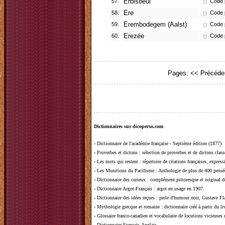
57.
Erbisoeul
Code p
[ ]
58.
Ere
Code p
[ ]
59.
Erembodegem (Aalst)
Code p
[ ]
60.
Erezée
Code p
[ ]
Pages:
<< Précéde
Dictionnaires sur dicoperso.com
-
Dictionnaire de l'académie française - Septième édition (1877)
-
Proverbes et dictons
: sélection de proverbes et de dictons clas
-
Les mots qui restent
: répertoire de citations françaises, expres
-
Les Munitions du Pacifisme
: Anthologie de plus de 400 pensée
-
Dictionnaire des curieux
: complément pittoresque et original de
-
Dictionnaire Argot-Français
: argot en usage en 1907.
-
Dictionnaire des idées reçues
:
perle d'humour noir, Gustave Fla
-
Mythologie grecque et romaine
: dictionnaire créé à partir du 
-
Glossaire franco-canadien et vocabulaire de locutions vicieuses
-
Dictionnaire Français-Anglais