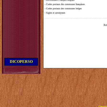
-
Codes postaux des communes françaises
-
Codes postaux des communes belges
-
Sigles et acronymes
Ret
DICOPERSO
Copyrig