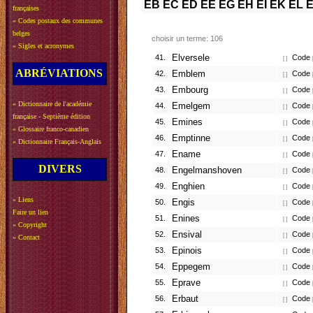
EB
EC
ED
EE
EG
EH
EI
EK
EL
françaises
»
Codes postaux des communes
belges
choisir un terme: 106
»
Sigles et acronymes
41.
Elversele
Code p
[ ]
ABRÉVIATIONS
42.
Emblem
Code p
[ ]
43.
Embourg
Code p
[ ]
»
Dictionnaire de l'académie
44.
Emelgem
Code p
[ ]
française - Septième édition
45.
Emines
Code p
[ ]
»
Glossaire franco-canadien
46.
Emptinne
Code p
[ ]
»
Dictionnaire Français-Anglais
47.
Ename
Code p
[ ]
DIVERS
48.
Engelmanshoven
Code p
[ ]
49.
Enghien
Code p
[ ]
»
Liens
50.
Engis
Code p
[ ]
Faire un lien
51.
Enines
Code p
[ ]
»
Copyright
52.
Ensival
Code p
[ ]
»
Contact
53.
Epinois
Code p
[ ]
54.
Eppegem
Code p
[ ]
55.
Eprave
Code p
[ ]
56.
Erbaut
Code p
[ ]