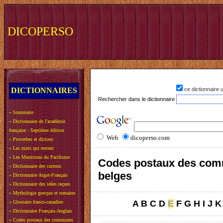
DICOPERSO
DICTIONNAIRES
ce dictionnaire
Rechercher dans le dictionnaire
»
Sommaire
»
Dictionnaire de l'académie
française - Septième édition
Web
dicoperso.com
»
Proverbes et dictons
»
Les mots qui restent
»
Les Munitions du Pacifisme
Codes postaux des co
»
Dictionnaire des curieux
belges
»
Dictionnaire Argot-Français
»
Dictionnaire des idées reçues
»
Mythologie grecque et romaine
A
B
C
D
E
F
G
H
I
J
K
»
Glossaire franco-canadien
»
Dictionnaire Français-Anglais
»
Codes postaux des communes