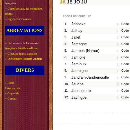
JA
JE
JO
JU
françaises
»
Codes postaux des communes
belges
choisir un terme: 12
»
Sigles et acronymes
1.
Jabbeke
Code p
[ ]
ABRÉVIATIONS
2.
Jalhay
Code p
[ ]
3.
Jallet
Code p
[ ]
»
Dictionnaire de l'académie
4.
Jamagne
Code p
[ ]
française - Septième édition
5.
Jambes (Namur)
Code p
[ ]
»
Glossaire franco-canadien
6.
Jamiolle
Code p
[ ]
»
Dictionnaire Français-Anglais
7.
Jamioulx
Code p
[ ]
DIVERS
8.
Jamoigne
Code p
[ ]
9.
Jandrain-Jandrenouille
Code p
[ ]
»
Liens
10.
Jauche
Code p
[ ]
Faire un lien
11.
Jauchelette
Code p
[ ]
»
Copyright
12.
Javingue
Code p
[ ]
»
Contact