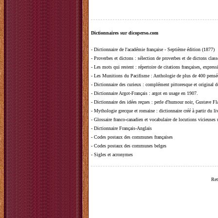
Dictionnaires sur dicoperso.com
-
Dictionnaire de l'académie française - Septième édition (1877)
-
Proverbes et dictons
: sélection de proverbes et de dictons clas
-
Les mots qui restent
: répertoire de citations françaises, expres
-
Les Munitions du Pacifisme
: Anthologie de plus de 400 pensée
-
Dictionnaire des curieux
: complément pittoresque et original de
-
Dictionnaire Argot-Français
: argot en usage en 1907.
-
Dictionnaire des idées reçues
:
perle d'humour noir, Gustave Fla
-
Mythologie grecque et romaine
: dictionnaire créé à partir du 
-
Glossaire franco-canadien et vocabulaire de locutions vicieuses
-
Dictionnaire Français-Anglais
-
Codes postaux des communes françaises
-
Codes postaux des communes belges
-
Sigles et acronymes
Ret