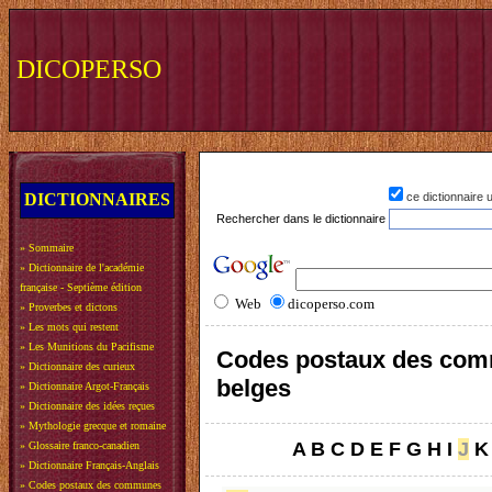
DICOPERSO
DICTIONNAIRES
ce dictionnaire
Rechercher dans le dictionnaire
»
Sommaire
»
Dictionnaire de l'académie
française - Septième édition
Web
dicoperso.com
»
Proverbes et dictons
»
Les mots qui restent
»
Les Munitions du Pacifisme
Codes postaux des co
»
Dictionnaire des curieux
belges
»
Dictionnaire Argot-Français
»
Dictionnaire des idées reçues
»
Mythologie grecque et romaine
A
B
C
D
E
F
G
H
I
J
K
»
Glossaire franco-canadien
»
Dictionnaire Français-Anglais
»
Codes postaux des communes