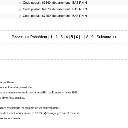
Code postal : 67340, département : BAS RHIN
[ ]
Code postal : 67870, département : BAS RHIN
[ ]
Code postal : 67260, département : BAS RHIN
[ ]
Pages:
<< Précédent
|
1
|
2
|
3
|
4
|
5
|
6
|
7
|
8
|
9
|
Suivante >>
sés par thème.
sions et formules proverbiales
s et arguments contre la guerre recueillis par Ermenonville en 1933
 divers dictionnaires.
ubert y répertorie les préjugés de ses contemporains
livre de Pierre Commelin (né en 1837),
Mythologie grecque et romaine
.
 usitées au Canada