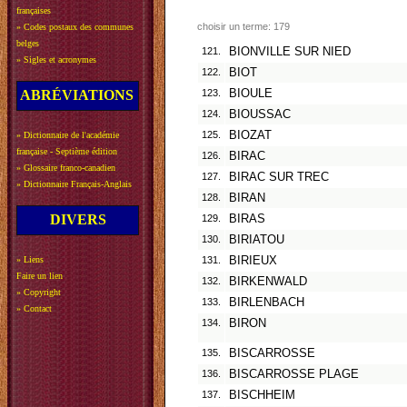
françaises
choisir un terme: 179
»
Codes postaux des communes
belges
121.
BIONVILLE SUR NIED
»
Sigles et acronymes
122.
BIOT
ABRÉVIATIONS
123.
BIOULE
124.
BIOUSSAC
125.
BIOZAT
»
Dictionnaire de l'académie
française - Septième édition
126.
BIRAC
»
Glossaire franco-canadien
127.
BIRAC SUR TREC
»
Dictionnaire Français-Anglais
128.
BIRAN
DIVERS
129.
BIRAS
130.
BIRIATOU
»
Liens
131.
BIRIEUX
Faire un lien
132.
BIRKENWALD
»
Copyright
133.
BIRLENBACH
»
Contact
134.
BIRON
135.
BISCARROSSE
136.
BISCARROSSE PLAGE
137.
BISCHHEIM