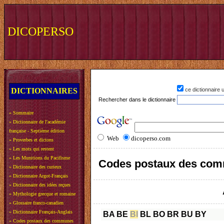
DICOPERSO
DICTIONNAIRES
ce dictionnaire
Rechercher dans le dictionnaire
»
Sommaire
»
Dictionnaire de l'académie
française - Septième édition
Web
dicoperso.com
»
Proverbes et dictons
»
Les mots qui restent
»
Les Munitions du Pacifisme
Codes postaux des com
»
Dictionnaire des curieux
»
Dictionnaire Argot-Français
»
Dictionnaire des idées reçues
»
Mythologie grecque et romaine
»
Glossaire franco-canadien
»
Dictionnaire Français-Anglais
BA
BE
BI
BL
BO
BR
BU
BY
»
Codes postaux des communes