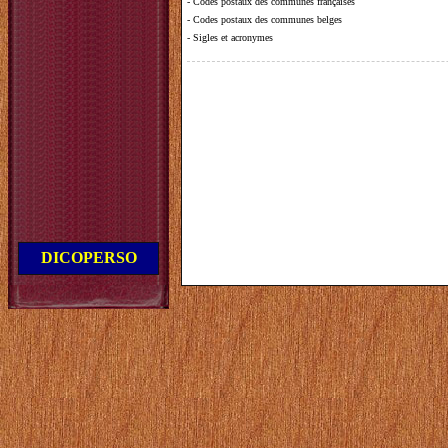
-
Codes postaux des communes françaises
-
Codes postaux des communes belges
-
Sigles et acronymes
DICOPERSO