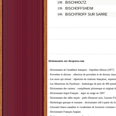
138.
BISCHHOLTZ
139.
BISCHOFFSHEIM
140.
BISCHTROFF SUR SARRE
Dictionnaires sur dicoperso.com
-
Dictionnaire de l'académie française - Septième édition (1877)
-
Proverbes et dictons
: sélection de proverbes et de dictons clas
-
Les mots qui restent
: répertoire de citations françaises, expres
-
Les Munitions du Pacifisme
: Anthologie de plus de 400 pensée
-
Dictionnaire des curieux
: complément pittoresque et original de
-
Dictionnaire Argot-Français
: argot en usage en 1907.
-
Dictionnaire des idées reçues
:
perle d'humour noir, Gustave Fla
-
Mythologie grecque et romaine
: dictionnaire créé à partir du 
-
Glossaire franco-canadien et vocabulaire de locutions vicieuses
-
Dictionnaire Français-Anglais