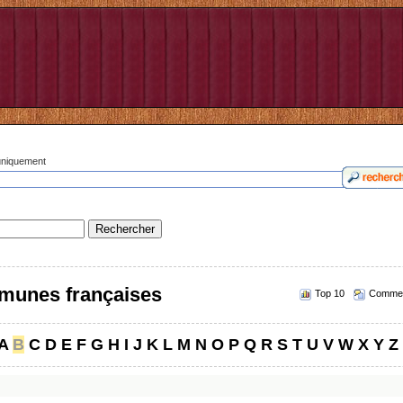
 uniquement
munes françaises
Top 10
Commen
A
B
C
D
E
F
G
H
I
J
K
L
M
N
O
P
Q
R
S
T
U
V
W
X
Y
Z