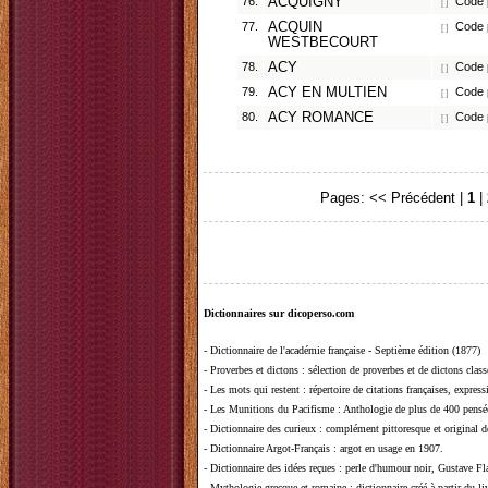
76.
ACQUIGNY
Code p
[ ]
77.
ACQUIN
Code p
[ ]
WESTBECOURT
78.
ACY
Code p
[ ]
79.
ACY EN MULTIEN
Code p
[ ]
80.
ACY ROMANCE
Code p
[ ]
Pages:
<< Précédent
|
1
|
Dictionnaires sur dicoperso.com
-
Dictionnaire de l'académie française - Septième édition (1877)
-
Proverbes et dictons
: sélection de proverbes et de dictons clas
-
Les mots qui restent
: répertoire de citations françaises, expres
-
Les Munitions du Pacifisme
: Anthologie de plus de 400 pensée
-
Dictionnaire des curieux
: complément pittoresque et original de
-
Dictionnaire Argot-Français
: argot en usage en 1907.
-
Dictionnaire des idées reçues
:
perle d'humour noir, Gustave Fla
-
Mythologie grecque et romaine
: dictionnaire créé à partir du 