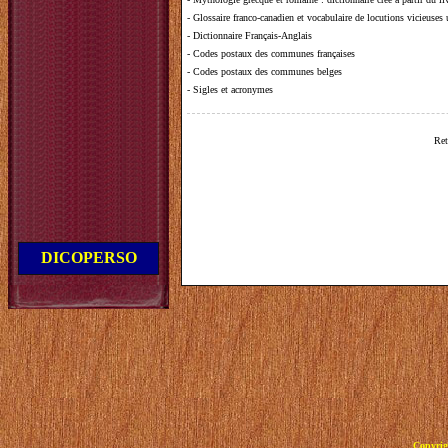
-
Glossaire franco-canadien et vocabulaire de locutions vicieuses
-
Dictionnaire Français-Anglais
-
Codes postaux des communes françaises
-
Codes postaux des communes belges
-
Sigles et acronymes
Ret
DICOPERSO
Copyrig