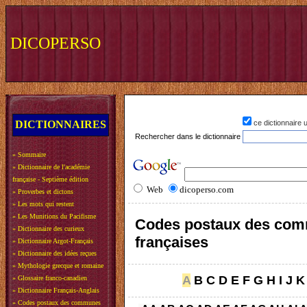
DICOPERSO
DICTIONNAIRES
ce dictionnaire
Rechercher dans le dictionnaire
»
Sommaire
»
Dictionnaire de l'académie
française - Septième édition
Web
dicoperso.com
»
Proverbes et dictons
»
Les mots qui restent
»
Les Munitions du Pacifisme
Codes postaux des co
»
Dictionnaire des curieux
françaises
»
Dictionnaire Argot-Français
»
Dictionnaire des idées reçues
»
Mythologie grecque et romaine
A
B
C
D
E
F
G
H
I
J
K
»
Glossaire franco-canadien
»
Dictionnaire Français-Anglais
»
Codes postaux des communes