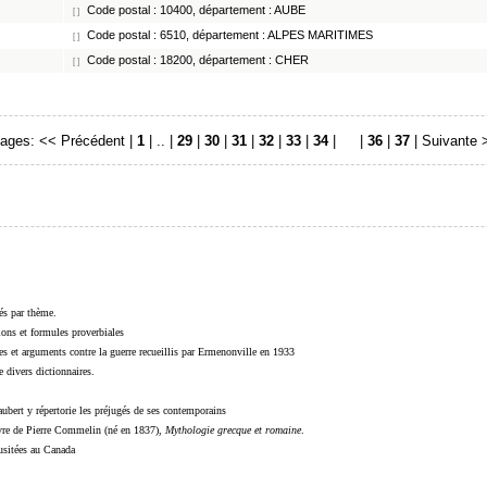
Code postal : 10400, département : AUBE
[ ]
Code postal : 6510, département : ALPES MARITIMES
[ ]
Code postal : 18200, département : CHER
[ ]
ages:
<< Précédent
|
1
| .. |
29
|
30
|
31
|
32
|
33
|
34
|
35
|
36
|
37
|
Suivante 
sés par thème.
sions et formules proverbiales
s et arguments contre la guerre recueillis par Ermenonville en 1933
 divers dictionnaires.
ubert y répertorie les préjugés de ses contemporains
livre de Pierre Commelin (né en 1837),
Mythologie grecque et romaine
.
 usitées au Canada