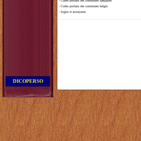
-
Codes postaux des communes françaises
-
Codes postaux des communes belges
-
Sigles et acronymes
DICOPERSO