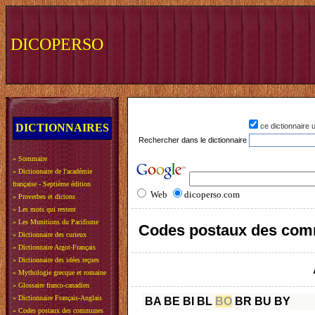
DICOPERSO
DICTIONNAIRES
ce dictionnaire
Rechercher dans le dictionnaire
»
Sommaire
»
Dictionnaire de l'académie
française - Septième édition
Web
dicoperso.com
»
Proverbes et dictons
»
Les mots qui restent
»
Les Munitions du Pacifisme
Codes postaux des com
»
Dictionnaire des curieux
»
Dictionnaire Argot-Français
»
Dictionnaire des idées reçues
»
Mythologie grecque et romaine
»
Glossaire franco-canadien
»
Dictionnaire Français-Anglais
BA
BE
BI
BL
BO
BR
BU
BY
»
Codes postaux des communes