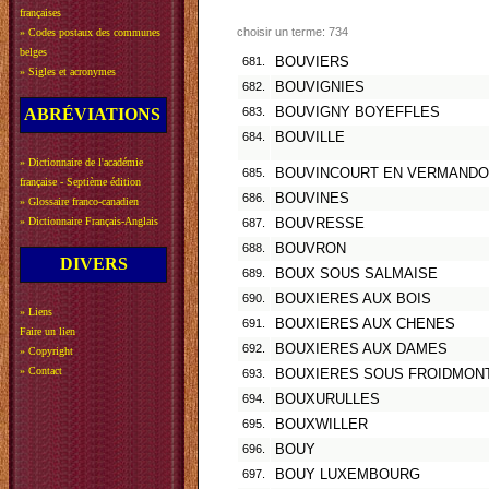
françaises
choisir un terme: 734
»
Codes postaux des communes
belges
681.
BOUVIERS
»
Sigles et acronymes
682.
BOUVIGNIES
ABRÉVIATIONS
683.
BOUVIGNY BOYEFFLES
684.
BOUVILLE
»
Dictionnaire de l'académie
685.
BOUVINCOURT EN VERMANDO
française - Septième édition
686.
BOUVINES
»
Glossaire franco-canadien
»
Dictionnaire Français-Anglais
687.
BOUVRESSE
688.
BOUVRON
DIVERS
689.
BOUX SOUS SALMAISE
690.
BOUXIERES AUX BOIS
»
Liens
691.
BOUXIERES AUX CHENES
Faire un lien
692.
BOUXIERES AUX DAMES
»
Copyright
»
Contact
693.
BOUXIERES SOUS FROIDMON
694.
BOUXURULLES
695.
BOUXWILLER
696.
BOUY
697.
BOUY LUXEMBOURG