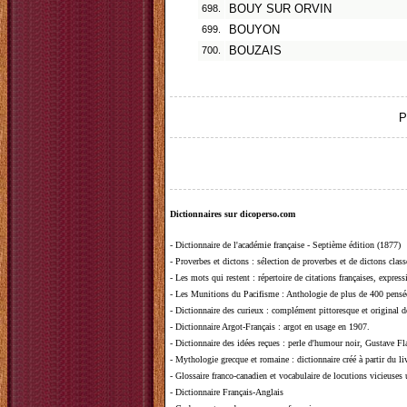
698.
BOUY SUR ORVIN
699.
BOUYON
700.
BOUZAIS
P
Dictionnaires sur dicoperso.com
-
Dictionnaire de l'académie française - Septième édition (1877)
-
Proverbes et dictons
: sélection de proverbes et de dictons clas
-
Les mots qui restent
: répertoire de citations françaises, expres
-
Les Munitions du Pacifisme
: Anthologie de plus de 400 pensée
-
Dictionnaire des curieux
: complément pittoresque et original de
-
Dictionnaire Argot-Français
: argot en usage en 1907.
-
Dictionnaire des idées reçues
:
perle d'humour noir, Gustave Fla
-
Mythologie grecque et romaine
: dictionnaire créé à partir du 
-
Glossaire franco-canadien et vocabulaire de locutions vicieuses
-
Dictionnaire Français-Anglais