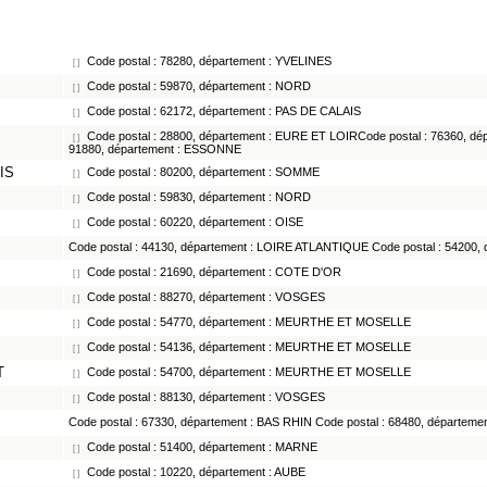
Code postal : 78280, département : YVELINES
[ ]
Code postal : 59870, département : NORD
[ ]
Code postal : 62172, département : PAS DE CALAIS
[ ]
Code postal : 28800, département : EURE ET LOIRCode postal : 76360, dé
[ ]
91880, département : ESSONNE
IS
Code postal : 80200, département : SOMME
[ ]
Code postal : 59830, département : NORD
[ ]
Code postal : 60220, département : OISE
[ ]
Code postal : 44130, département : LOIRE ATLANTIQUE Code postal : 5420
Code postal : 21690, département : COTE D'OR
[ ]
Code postal : 88270, département : VOSGES
[ ]
Code postal : 54770, département : MEURTHE ET MOSELLE
[ ]
Code postal : 54136, département : MEURTHE ET MOSELLE
[ ]
T
Code postal : 54700, département : MEURTHE ET MOSELLE
[ ]
Code postal : 88130, département : VOSGES
[ ]
Code postal : 67330, département : BAS RHIN Code postal : 68480, départem
Code postal : 51400, département : MARNE
[ ]
Code postal : 10220, département : AUBE
[ ]