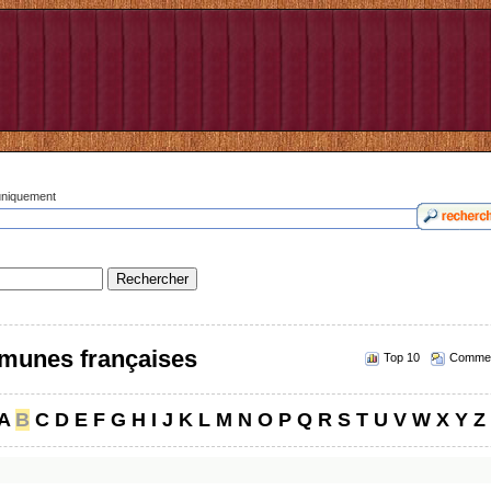
 uniquement
munes françaises
Top 10
Commen
A
B
C
D
E
F
G
H
I
J
K
L
M
N
O
P
Q
R
S
T
U
V
W
X
Y
Z