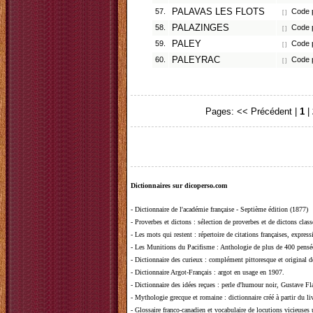
57.
PALAVAS LES FLOTS
Code p
[ ]
58.
PALAZINGES
Code p
[ ]
59.
PALEY
Code p
[ ]
60.
PALEYRAC
Code p
[ ]
Pages:
<< Précédent
|
1
|
Dictionnaires sur dicoperso.com
-
Dictionnaire de l'académie française - Septième édition (1877)
-
Proverbes et dictons
: sélection de proverbes et de dictons clas
-
Les mots qui restent
: répertoire de citations françaises, expres
-
Les Munitions du Pacifisme
: Anthologie de plus de 400 pensée
-
Dictionnaire des curieux
: complément pittoresque et original de
-
Dictionnaire Argot-Français
: argot en usage en 1907.
-
Dictionnaire des idées reçues
:
perle d'humour noir, Gustave Fla
-
Mythologie grecque et romaine
: dictionnaire créé à partir du 
-
Glossaire franco-canadien et vocabulaire de locutions vicieuses