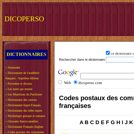
DICOPERSO
DICTIONNAIRES
ce dictionnaire
Rechercher dans le dictionnaire
»
Sommaire
»
Dictionnaire de l'académie
française - Septième édition
Web
dicoperso.com
»
Proverbes et dictons
»
Les mots qui restent
»
Les Munitions du Pacifisme
Codes postaux des co
»
Dictionnaire des curieux
françaises
»
Dictionnaire Argot-Français
»
Dictionnaire des idées reçues
»
Mythologie grecque et romaine
A
B
C
D
E
F
G
H
I
J
K
»
Glossaire franco-canadien
»
Dictionnaire Français-Anglais
»
Codes postaux des communes