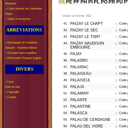
PA
PE
PF
PH
PI
PL
PO
PR
PU
P
françaises
»
Codes postaux des communes
belges
choisir un terme: 302
»
Sigles et acronymes
41.
PAIZAY LE CHAPT
Code p
[ ]
ABRÉVIATIONS
42.
PAIZAY LE SEC
Code p
[ ]
43.
PAIZAY LE TORT
Code p
[ ]
»
Dictionnaire de l'académie
44.
PAIZAY NAUDOUIN
Code p
[ ]
EMBOURIE
française - Septième édition
»
Glossaire franco-canadien
45.
PAJAY
Code p
[ ]
»
Dictionnaire Français-Anglais
46.
PALADRU
Code p
[ ]
47.
PALAIRAC
Code p
[ ]
DIVERS
48.
PALAISEAU
Code p
[ ]
49.
PALAISEUL
Code p
[ ]
»
Liens
50.
PALAJA
Code p
Faire un lien
[ ]
»
Copyright
51.
PALAMINY
Code p
[ ]
»
Contact
52.
PALANTE
Code p
[ ]
53.
PALANTINE
Code p
[ ]
54.
PALASCA
Code p
[ ]
55.
PALAU DE CERDAGNE
Code p
[ ]
56.
PALAU DEL VIDRE
Code p
[ ]