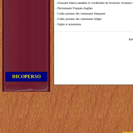
-
Glossaire franco-canadien et vocabulaire de locutions vicieuses
-
Dictionnaire Français-Anglais
-
Codes postaux des communes françaises
-
Codes postaux des communes belges
-
Sigles et acronymes
Ret
DICOPERSO
Copyrig