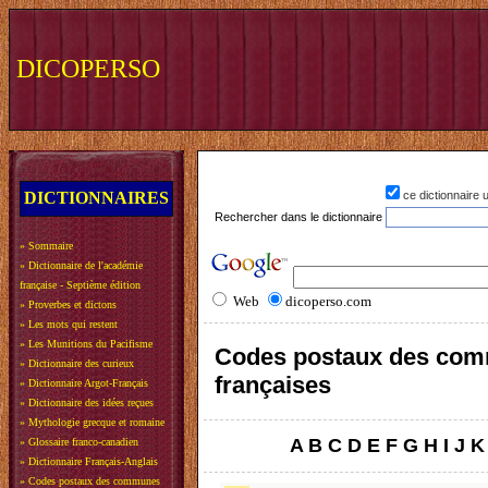
DICOPERSO
DICTIONNAIRES
ce dictionnaire
Rechercher dans le dictionnaire
»
Sommaire
»
Dictionnaire de l'académie
française - Septième édition
Web
dicoperso.com
»
Proverbes et dictons
»
Les mots qui restent
»
Les Munitions du Pacifisme
Codes postaux des co
»
Dictionnaire des curieux
françaises
»
Dictionnaire Argot-Français
»
Dictionnaire des idées reçues
»
Mythologie grecque et romaine
A
B
C
D
E
F
G
H
I
J
K
»
Glossaire franco-canadien
»
Dictionnaire Français-Anglais
»
Codes postaux des communes