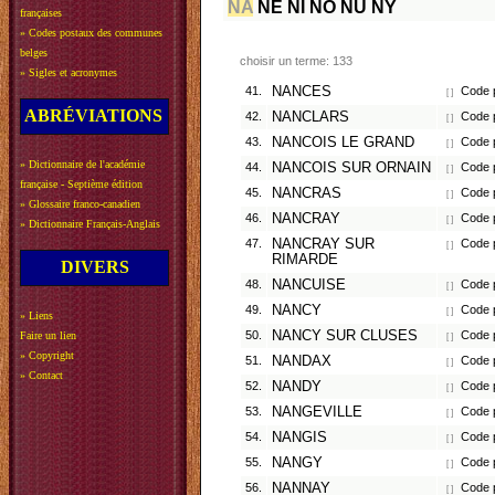
NA
NE
NI
NO
NU
NY
françaises
»
Codes postaux des communes
belges
choisir un terme: 133
»
Sigles et acronymes
41.
NANCES
Code p
[ ]
ABRÉVIATIONS
42.
NANCLARS
Code p
[ ]
43.
NANCOIS LE GRAND
Code p
[ ]
»
Dictionnaire de l'académie
44.
NANCOIS SUR ORNAIN
Code p
[ ]
française - Septième édition
45.
NANCRAS
Code p
[ ]
»
Glossaire franco-canadien
46.
NANCRAY
Code p
[ ]
»
Dictionnaire Français-Anglais
47.
NANCRAY SUR
Code p
[ ]
RIMARDE
DIVERS
48.
NANCUISE
Code p
[ ]
49.
NANCY
Code 
[ ]
»
Liens
50.
NANCY SUR CLUSES
Code p
Faire un lien
[ ]
»
Copyright
51.
NANDAX
Code p
[ ]
»
Contact
52.
NANDY
Code p
[ ]
53.
NANGEVILLE
Code p
[ ]
54.
NANGIS
Code p
[ ]
55.
NANGY
Code p
[ ]
56.
NANNAY
Code p
[ ]