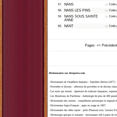
57.
NANS
Code p
[ ]
58.
NANS LES PINS
Code p
[ ]
59.
NANS SOUS SAINTE
Code p
[ ]
ANNE
60.
NANT
Code p
[ ]
Pages:
<< Précéden
Dictionnaires sur dicoperso.com
-
Dictionnaire de l'académie française - Septième édition (1877)
-
Proverbes et dictons
: sélection de proverbes et de dictons clas
-
Les mots qui restent
: répertoire de citations françaises, expres
-
Les Munitions du Pacifisme
: Anthologie de plus de 400 pensée
-
Dictionnaire des curieux
: complément pittoresque et original de
-
Dictionnaire Argot-Français
: argot en usage en 1907.
-
Dictionnaire des idées reçues
:
perle d'humour noir, Gustave Fla
-
Mythologie grecque et romaine
: dictionnaire créé à partir du 