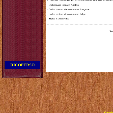
-
Glossaire franco-canadien et vocabulaire de locutions vicieuses
-
Dictionnaire Français-Anglais
-
Codes postaux des communes françaises
-
Codes postaux des communes belges
-
Sigles et acronymes
Ret
DICOPERSO
Copyrig