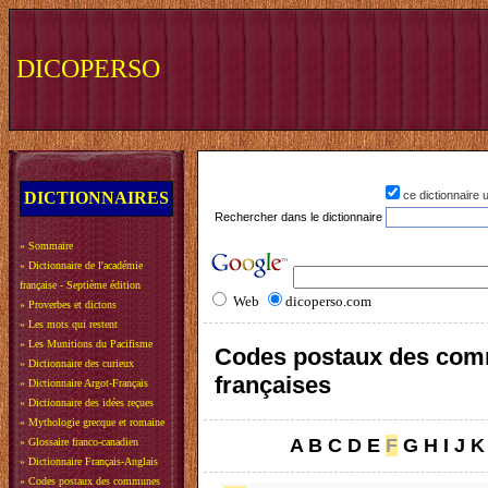
DICOPERSO
DICTIONNAIRES
ce dictionnaire
Rechercher dans le dictionnaire
»
Sommaire
»
Dictionnaire de l'académie
française - Septième édition
Web
dicoperso.com
»
Proverbes et dictons
»
Les mots qui restent
»
Les Munitions du Pacifisme
Codes postaux des co
»
Dictionnaire des curieux
françaises
»
Dictionnaire Argot-Français
»
Dictionnaire des idées reçues
»
Mythologie grecque et romaine
A
B
C
D
E
F
G
H
I
J
K
»
Glossaire franco-canadien
»
Dictionnaire Français-Anglais
»
Codes postaux des communes