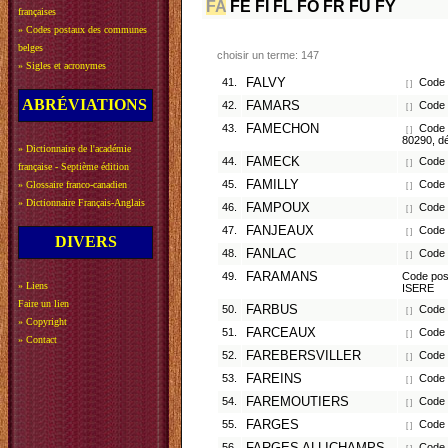
FA
FE
FI
FL
FO
FR
FU
FY
françaises
»
Codes postaux des communes
belges
choisir un terme: 147
»
Sigles et acronymes
41.
FALVY
Code 
[ ]
ABRÉVIATIONS
42.
FAMARS
Code 
[ ]
43.
FAMECHON
Code p
[ ]
80290, d
»
Dictionnaire de l'académie
44.
FAMECK
Code 
[ ]
française - Septième édition
45.
FAMILLY
Code 
»
Glossaire franco-canadien
[ ]
»
Dictionnaire Français-Anglais
46.
FAMPOUX
Code p
[ ]
47.
FANJEAUX
Code p
[ ]
DIVERS
48.
FANLAC
Code 
[ ]
49.
FARAMANS
Code post
»
Liens
ISERE
Faire un lien
50.
FARBUS
Code p
[ ]
»
Copyright
51.
FARCEAUX
Code p
[ ]
»
Contact
52.
FAREBERSVILLER
Code 
[ ]
53.
FAREINS
Code p
[ ]
54.
FAREMOUTIERS
Code 
[ ]
55.
FARGES
Code p
[ ]
56.
Code p