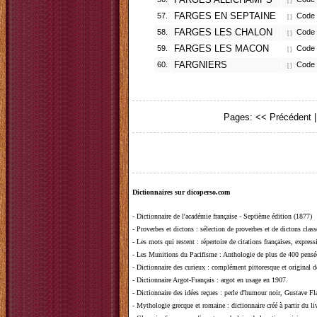
FARGES ALLICHAMPS
[ ]
57.
FARGES EN SEPTAINE
Code p
[ ]
58.
FARGES LES CHALON
Code 
[ ]
59.
FARGES LES MACON
Code 
[ ]
60.
FARGNIERS
Code p
[ ]
Pages:
<< Précédent
Dictionnaires sur dicoperso.com
-
Dictionnaire de l'académie française - Septième édition (1877)
-
Proverbes et dictons
: sélection de proverbes et de dictons clas
-
Les mots qui restent
: répertoire de citations françaises, expres
-
Les Munitions du Pacifisme
: Anthologie de plus de 400 pensée
-
Dictionnaire des curieux
: complément pittoresque et original de
-
Dictionnaire Argot-Français
: argot en usage en 1907.
-
Dictionnaire des idées reçues
:
perle d'humour noir, Gustave Fla
-
Mythologie grecque et romaine
: dictionnaire créé à partir du 