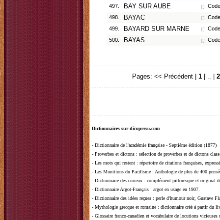
497.
BAY SUR AUBE
Code 
[ ]
498.
BAYAC
Code
[ ]
499.
BAYARD SUR MARNE
Code 
[ ]
500.
BAYAS
Code 
[ ]
Pages:
<< Précédent
|
1
| .. |
2
Dictionnaires sur dicoperso.com
-
Dictionnaire de l'académie française - Septième édition (1877)
-
Proverbes et dictons
: sélection de proverbes et de dictons clas
-
Les mots qui restent
: répertoire de citations françaises, expres
-
Les Munitions du Pacifisme
: Anthologie de plus de 400 pensée
-
Dictionnaire des curieux
: complément pittoresque et original de
-
Dictionnaire Argot-Français
: argot en usage en 1907.
-
Dictionnaire des idées reçues
:
perle d'humour noir, Gustave Fla
-
Mythologie grecque et romaine
: dictionnaire créé à partir du 
-
Glossaire franco-canadien et vocabulaire de locutions vicieuses