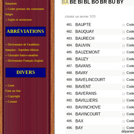
BA
BE
BI
BL
BO
BR
BU
BY
françaises
»
Codes postaux des communes
belges
choisir un terme: 570
»
Sigles et acronymes
481.
BAUPTE
Code 
[ ]
ABRÉVIATIONS
482.
BAUQUAY
Code 
[ ]
483.
BAURECH
Code 
[ ]
»
Dictionnaire de l'académie
484.
BAUVIN
Code 
[ ]
française - Septième édition
485.
BAUZEMONT
Code
[ ]
»
Glossaire franco-canadien
486.
BAUZY
Code 
[ ]
»
Dictionnaire Français-Anglais
487.
BAVANS
Code 
[ ]
DIVERS
488.
BAVAY
Code 
[ ]
489.
BAVELINCOURT
Code 
[ ]
»
Liens
490.
BAVENT
Code 
[ ]
Faire un lien
491.
BAVERANS
Code 
[ ]
»
Copyright
492.
BAVILLIERS
Code
[ ]
»
Contact
493.
BAVINCHOVE
Code 
[ ]
494.
BAVINCOURT
Code 
[ ]
495.
BAX
Code
[ ]
496.
BAY
Code 
[ ]
départe