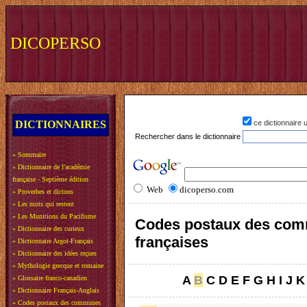
DICOPERSO
DICTIONNAIRES
ce dictionnaire
Rechercher dans le dictionnaire
»
Sommaire
»
Dictionnaire de l'académie
française - Septième édition
Web
dicoperso.com
»
Proverbes et dictons
»
Les mots qui restent
»
Les Munitions du Pacifisme
Codes postaux des co
»
Dictionnaire des curieux
françaises
»
Dictionnaire Argot-Français
»
Dictionnaire des idées reçues
»
Mythologie grecque et romaine
A
B
C
D
E
F
G
H
I
J
K
»
Glossaire franco-canadien
»
Dictionnaire Français-Anglais
»
Codes postaux des communes