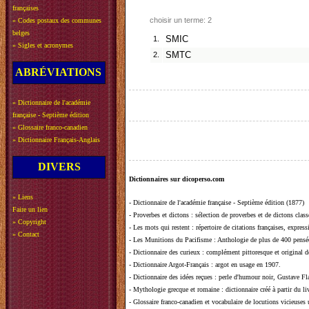
françaises
choisir un terme: 2
»
Codes postaux des communes
belges
1.
SMIC
»
Sigles et acronymes
2.
SMTC
ABRÉVIATIONS
»
Dictionnaire de l'académie
française - Septième édition
»
Glossaire franco-canadien
»
Dictionnaire Français-Anglais
DIVERS
Dictionnaires sur dicoperso.com
»
Liens
-
Dictionnaire de l'académie française - Septième édition (1877)
Faire un lien
-
Proverbes et dictons
: sélection de proverbes et de dictons clas
»
Copyright
-
Les mots qui restent
: répertoire de citations françaises, expres
»
Contact
-
Les Munitions du Pacifisme
: Anthologie de plus de 400 pensée
-
Dictionnaire des curieux
: complément pittoresque et original de
-
Dictionnaire Argot-Français
: argot en usage en 1907.
-
Dictionnaire des idées reçues
:
perle d'humour noir, Gustave Fla
-
Mythologie grecque et romaine
: dictionnaire créé à partir du 
-
Glossaire franco-canadien et vocabulaire de locutions vicieuses