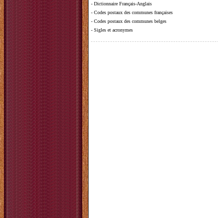
-
Dictionnaire Français-Anglais
-
Codes postaux des communes françaises
-
Codes postaux des communes belges
-
Sigles et acronymes