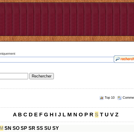
 uniquement
Top 10
Commen
A
B
C
D
E
F
G
H
I
J
L
M
N
O
P
R
S
T
U
V
Z
M
SN
SO
SP
SR
SS
SU
SY