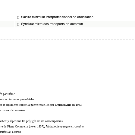
Salaire minimum interprofessionnel de croissance
[ ]
Syndicat mixte des transports en commun
[ ]
sés par thème.
sions et formules proverbiales
s et arguments contre la guerre recueillis par Ermenonville en 1933
 divers dictionnaires.
ubert y répertorie les préjugés de ses contemporains
livre de Pierre Commelin (né en 1837),
Mythologie grecque et romaine
.
 usitées au Canada