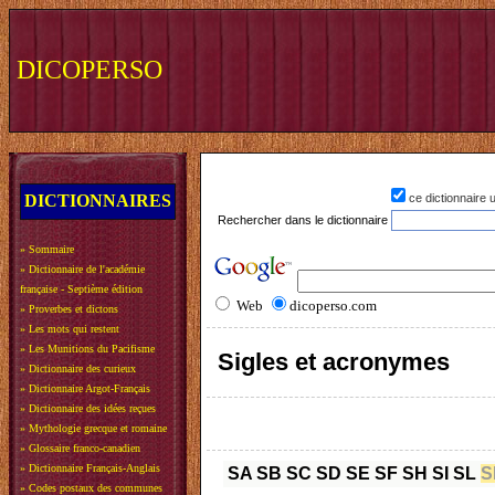
DICOPERSO
DICTIONNAIRES
ce dictionnaire
Rechercher dans le dictionnaire
»
Sommaire
»
Dictionnaire de l'académie
française - Septième édition
Web
dicoperso.com
»
Proverbes et dictons
»
Les mots qui restent
»
Les Munitions du Pacifisme
Sigles et acronymes
»
Dictionnaire des curieux
»
Dictionnaire Argot-Français
»
Dictionnaire des idées reçues
»
Mythologie grecque et romaine
»
Glossaire franco-canadien
»
Dictionnaire Français-Anglais
SA
SB
SC
SD
SE
SF
SH
SI
SL
S
»
Codes postaux des communes