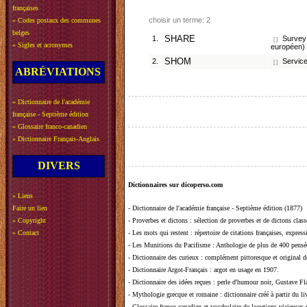
françaises
choisir un terme: 2
»
Codes postaux des communes
belges
1.
SHARE
Survey 
[ ]
»
Sigles et acronymes
européen)
2.
SHOM
Service
[ ]
ABRÉVIATIONS
»
Dictionnaire de l'académie
française - Septième édition
»
Glossaire franco-canadien
»
Dictionnaire Français-Anglais
DIVERS
Dictionnaires sur dicoperso.com
»
Liens
Faire un lien
-
Dictionnaire de l'académie française - Septième édition (1877)
»
Copyright
-
Proverbes et dictons
: sélection de proverbes et de dictons clas
»
Contact
-
Les mots qui restent
: répertoire de citations françaises, expres
-
Les Munitions du Pacifisme
: Anthologie de plus de 400 pensée
-
Dictionnaire des curieux
: complément pittoresque et original de
-
Dictionnaire Argot-Français
: argot en usage en 1907.
-
Dictionnaire des idées reçues
:
perle d'humour noir, Gustave Fla
-
Mythologie grecque et romaine
: dictionnaire créé à partir du 
-
Glossaire franco-canadien et vocabulaire de locutions vicieuses