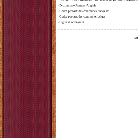
-
Dictionnaire Français-Anglais
-
Codes postaux des communes françaises
-
Codes postaux des communes belges
-
Sigles et acronymes
Ret