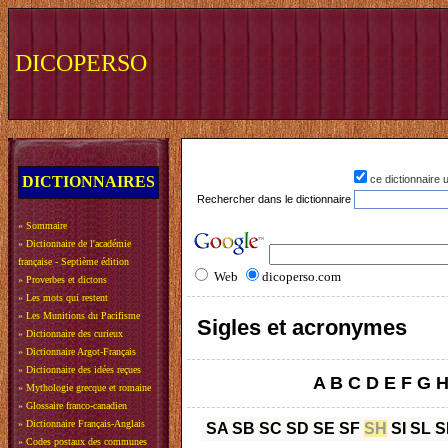
DICOPERSO
DICTIONNAIRES
ce dictionnaire
Rechercher dans le dictionnaire
»
Sommaire
»
Dictionnaire de l'académie
française - Septième édition
Web
dicoperso.com
»
Proverbes et dictons
»
Les mots qui restent
»
Les Munitions du Pacifisme
Sigles et acronymes
»
Dictionnaire des curieux
»
Dictionnaire Argot-Français
»
Dictionnaire des idées reçues
A
B
C
D
E
F
G
»
Mythologie grecque et romaine
»
Glossaire franco-canadien
»
Dictionnaire Français-Anglais
SA
SB
SC
SD
SE
SF
SH
SI
SL
S
»
Codes postaux des communes