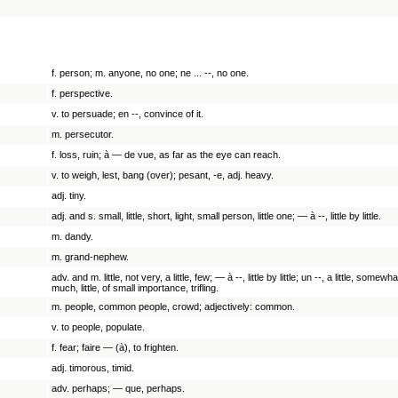
f. person; m. anyone, no one; ne ... --, no one.
f. perspective.
v. to persuade; en --, convince of it.
m. persecutor.
f. loss, ruin; à — de vue, as far as the eye can reach.
v. to weigh, lest, bang (over); pesant, -e, adj. heavy.
adj. tiny.
adj. and s. small, little, short, light, small person, little one; — à --, little by little.
m. dandy.
m. grand-nephew.
adv. and m. little, not very, a little, few; — à --, little by little; un --, a little, so
much, little, of small importance, trifling.
m. people, common people, crowd; adjectively: common.
v. to people, populate.
f. fear; faire — (à), to frighten.
adj. timorous, timid.
adv. perhaps; — que, perhaps.