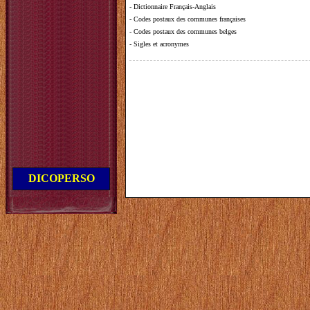
-
Dictionnaire Français-Anglais
-
Codes postaux des communes françaises
-
Codes postaux des communes belges
-
Sigles et acronymes
DICOPERSO