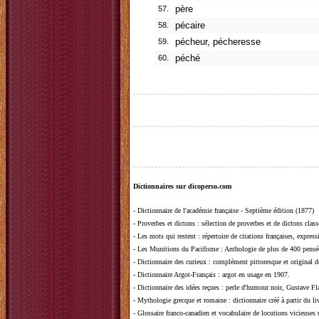
57.
père
58.
pécaire
59.
pécheur, pécheresse
60.
péché
Dictionnaires sur dicoperso.com
-
Dictionnaire de l'académie française - Septième édition (1877)
-
Proverbes et dictons
: sélection de proverbes et de dictons clas
-
Les mots qui restent
: répertoire de citations françaises, expres
-
Les Munitions du Pacifisme
: Anthologie de plus de 400 pensée
-
Dictionnaire des curieux
: complément pittoresque et original de
-
Dictionnaire Argot-Français
: argot en usage en 1907.
-
Dictionnaire des idées reçues
:
perle d'humour noir, Gustave Fla
-
Mythologie grecque et romaine
: dictionnaire créé à partir du 
-
Glossaire franco-canadien et vocabulaire de locutions vicieuses