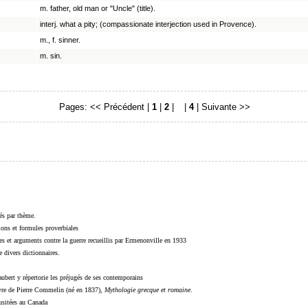
m. father, old man or "Uncle" (title).
interj. what a pity; (compassionate interjection used in Provence).
m., f. sinner.
m. sin.
Pages:
<< Précédent
|
1
|
2
|
3
|
4
|
Suivante >>
sés par thème.
sions et formules proverbiales
s et arguments contre la guerre recueillis par Ermenonville en 1933
 divers dictionnaires.
ubert y répertorie les préjugés de ses contemporains
livre de Pierre Commelin (né en 1837),
Mythologie grecque et romaine
.
 usitées au Canada