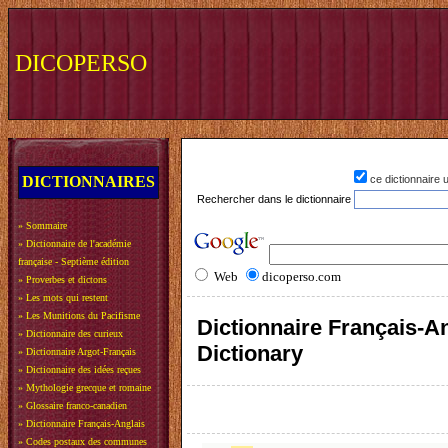
DICOPERSO
DICTIONNAIRES
ce dictionnaire
Rechercher dans le dictionnaire
»
Sommaire
»
Dictionnaire de l'académie
française - Septième édition
Web
dicoperso.com
»
Proverbes et dictons
»
Les mots qui restent
»
Les Munitions du Pacifisme
Dictionnaire Français-An
»
Dictionnaire des curieux
Dictionary
»
Dictionnaire Argot-Français
»
Dictionnaire des idées reçues
»
Mythologie grecque et romaine
»
Glossaire franco-canadien
»
Dictionnaire Français-Anglais
»
Codes postaux des communes