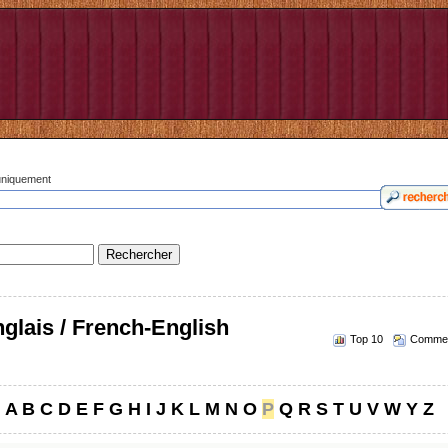
 uniquement
glais / French-English
Top 10
Commen
A
B
C
D
E
F
G
H
I
J
K
L
M
N
O
P
Q
R
S
T
U
V
W
Y
Z