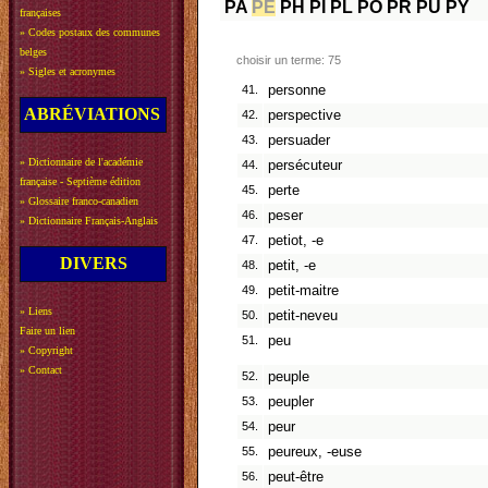
PA
PE
PH
PI
PL
PO
PR
PU
PY
françaises
»
Codes postaux des communes
belges
choisir un terme: 75
»
Sigles et acronymes
41.
personne
ABRÉVIATIONS
42.
perspective
43.
persuader
»
Dictionnaire de l'académie
44.
persécuteur
française - Septième édition
45.
perte
»
Glossaire franco-canadien
46.
peser
»
Dictionnaire Français-Anglais
47.
petiot, -e
DIVERS
48.
petit, -e
49.
petit-maitre
»
Liens
50.
petit-neveu
Faire un lien
51.
peu
»
Copyright
»
Contact
52.
peuple
53.
peupler
54.
peur
55.
peureux, -euse
56.
peut-être