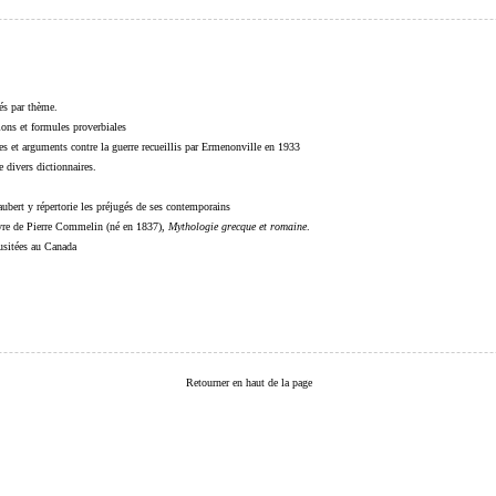
sés par thème.
sions et formules proverbiales
s et arguments contre la guerre recueillis par Ermenonville en 1933
 divers dictionnaires.
ubert y répertorie les préjugés de ses contemporains
livre de Pierre Commelin (né en 1837),
Mythologie grecque et romaine
.
 usitées au Canada
Retourner en haut de la page