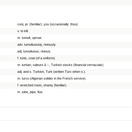
conj. pr. (familiar), you (occasionally: thou).
v. to kill.
m. tumult, uproar.
adv. tumultuously, riotously.
adj. tumultuous, riotous.
f. tunic, coat (of a uniform).
m. turban; valeurs à --, Turkish stocks (financial vernacular).
adj. and s. Turkish, Turk (written Turc when s.).
m. turco (Algerian soldier in the French service).
f. wretched room, shanty (familiar).
m. tube, pipe, flue.