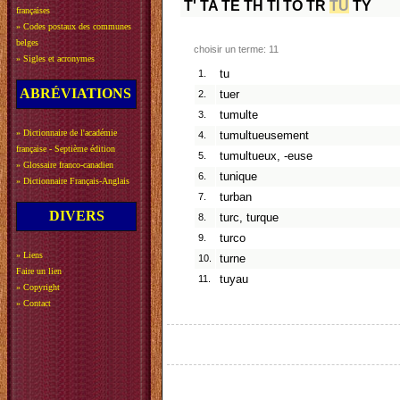
T'
TA
TE
TH
TI
TO
TR
TU
TY
françaises
»
Codes postaux des communes
belges
choisir un terme: 11
»
Sigles et acronymes
1.
tu
ABRÉVIATIONS
2.
tuer
3.
tumulte
»
Dictionnaire de l'académie
4.
tumultueusement
française - Septième édition
5.
tumultueux, -euse
»
Glossaire franco-canadien
6.
tunique
»
Dictionnaire Français-Anglais
7.
turban
DIVERS
8.
turc, turque
9.
turco
»
Liens
10.
turne
Faire un lien
11.
tuyau
»
Copyright
»
Contact