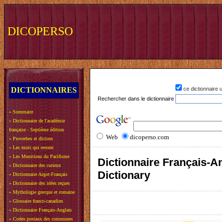
DICOPERSO
DICTIONNAIRES
ce dictionnaire
Rechercher dans le dictionnaire
»
Sommaire
»
Dictionnaire de l'académie
française - Septième édition
Web
dicoperso.com
»
Proverbes et dictons
»
Les mots qui restent
»
Les Munitions du Pacifisme
Dictionnaire Français-An
»
Dictionnaire des curieux
Dictionary
»
Dictionnaire Argot-Français
»
Dictionnaire des idées reçues
»
Mythologie grecque et romaine
»
Glossaire franco-canadien
»
Dictionnaire Français-Anglais
»
Codes postaux des communes