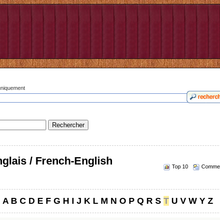
 uniquement
glais / French-English
Top 10
Commen
A
B
C
D
E
F
G
H
I
J
K
L
M
N
O
P
Q
R
S
T
U
V
W
Y
Z