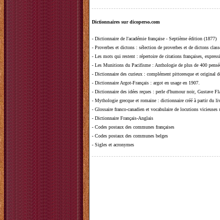
Dictionnaires sur dicoperso.com
-
Dictionnaire de l'académie française - Septième édition (1877)
-
Proverbes et dictons
: sélection de proverbes et de dictons clas
-
Les mots qui restent
: répertoire de citations françaises, expres
-
Les Munitions du Pacifisme
: Anthologie de plus de 400 pensée
-
Dictionnaire des curieux
: complément pittoresque et original de
-
Dictionnaire Argot-Français
: argot en usage en 1907.
-
Dictionnaire des idées reçues
:
perle d'humour noir, Gustave Fla
-
Mythologie grecque et romaine
: dictionnaire créé à partir du 
-
Glossaire franco-canadien et vocabulaire de locutions vicieuses
-
Dictionnaire Français-Anglais
-
Codes postaux des communes françaises
-
Codes postaux des communes belges
-
Sigles et acronymes