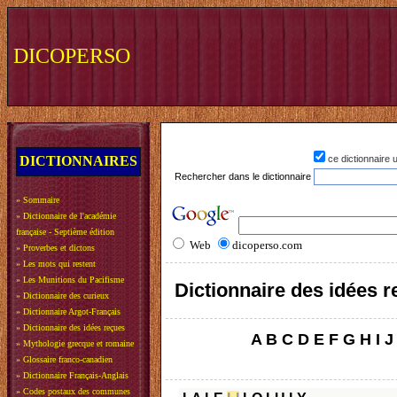
DICOPERSO
DICTIONNAIRES
ce dictionnaire
Rechercher dans le dictionnaire
»
Sommaire
»
Dictionnaire de l'académie
française - Septième édition
Web
dicoperso.com
»
Proverbes et dictons
»
Les mots qui restent
»
Les Munitions du Pacifisme
Dictionnaire des idées 
»
Dictionnaire des curieux
»
Dictionnaire Argot-Français
»
Dictionnaire des idées reçues
A
B
C
D
E
F
G
H
I
J
»
Mythologie grecque et romaine
»
Glossaire franco-canadien
»
Dictionnaire Français-Anglais
»
Codes postaux des communes