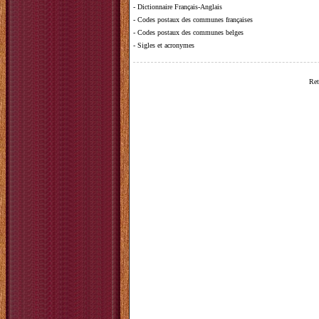
-
Dictionnaire Français-Anglais
-
Codes postaux des communes françaises
-
Codes postaux des communes belges
-
Sigles et acronymes
Ret