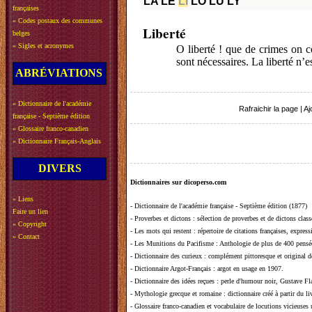
LA
LE
LI
LO
LU
LY
françaises
»
Codes postaux des communes
Liberté
belges
»
Sigles et acronymes
O liberté ! que de crimes on 
sont nécessaires. La liberté n’e
ABRÉVIATIONS
»
Dictionnaire de l'académie
Rafraichir la page
|
Aj
française - Septième édition
»
Glossaire franco-canadien
»
Dictionnaire Français-Anglais
DIVERS
Dictionnaires sur dicoperso.com
»
Liens
-
Dictionnaire de l'académie française - Septième édition (1877)
Faire un lien
-
Proverbes et dictons
: sélection de proverbes et de dictons clas
»
Copyright
-
Les mots qui restent
: répertoire de citations françaises, expres
»
Contact
-
Les Munitions du Pacifisme
: Anthologie de plus de 400 pensée
-
Dictionnaire des curieux
: complément pittoresque et original de
-
Dictionnaire Argot-Français
: argot en usage en 1907.
-
Dictionnaire des idées reçues
:
perle d'humour noir, Gustave Fla
-
Mythologie grecque et romaine
: dictionnaire créé à partir du 
-
Glossaire franco-canadien et vocabulaire de locutions vicieuses