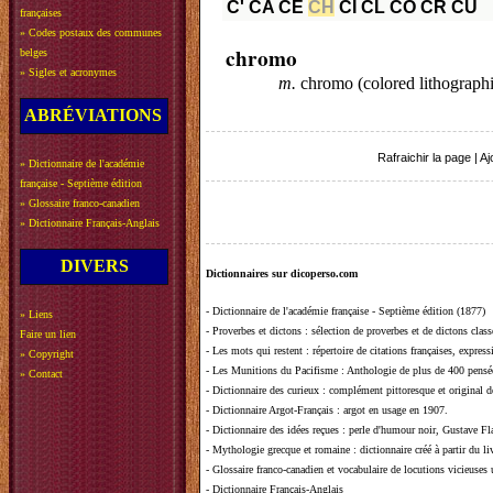
C'
CA
CE
CH
CI
CL
CO
CR
CU
françaises
»
Codes postaux des communes
chromo
belges
»
Sigles et acronymes
m.
chromo (colored lithographi
ABRÉVIATIONS
Rafraichir la page
|
Aj
»
Dictionnaire de l'académie
française - Septième édition
»
Glossaire franco-canadien
»
Dictionnaire Français-Anglais
DIVERS
Dictionnaires sur dicoperso.com
-
Dictionnaire de l'académie française - Septième édition (1877)
»
Liens
-
Proverbes et dictons
: sélection de proverbes et de dictons clas
Faire un lien
-
Les mots qui restent
: répertoire de citations françaises, expres
»
Copyright
-
Les Munitions du Pacifisme
: Anthologie de plus de 400 pensée
»
Contact
-
Dictionnaire des curieux
: complément pittoresque et original de
-
Dictionnaire Argot-Français
: argot en usage en 1907.
-
Dictionnaire des idées reçues
:
perle d'humour noir, Gustave Fla
-
Mythologie grecque et romaine
: dictionnaire créé à partir du 
-
Glossaire franco-canadien et vocabulaire de locutions vicieuses
-
Dictionnaire Français-Anglais