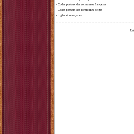
-
Codes postaux des communes françaises
-
Codes postaux des communes belges
-
Sigles et acronymes
Ret