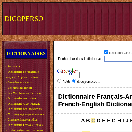
DICOPERSO
DICTIONNAIRES
ce dictionnaire
Rechercher dans le dictionnaire
»
Sommaire
»
Dictionnaire de l'académie
française - Septième édition
Web
dicoperso.com
»
Proverbes et dictons
»
Les mots qui restent
»
Les Munitions du Pacifisme
Dictionnaire Français-An
»
Dictionnaire des curieux
French-English Dictiona
»
Dictionnaire Argot-Français
»
Dictionnaire des idées reçues
»
Mythologie grecque et romaine
A
B
C
D
E
F
G
H
I
J
»
Glossaire franco-canadien
»
Dictionnaire Français-Anglais
»
Codes postaux des communes