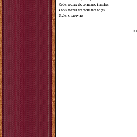
-
Codes postaux des communes françaises
-
Codes postaux des communes belges
-
Sigles et acronymes
Ret