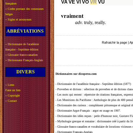
VA
VE
VI
VO
VR
VU
françaises
»
Codes postaux des communes
vraiment
belges
»
Sigles et acronymes
adv.
truly, really.
ABRÉVIATIONS
Rafraichir la page
|
Aj
»
Dictionnaire de l'académie
française - Septième édition
»
Glossaire franco-canadien
»
Dictionnaire Français-Anglais
DIVERS
Dictionnaires sur dicoperso.com
-
Dictionnaire de l'académie française - Septième édition (1877)
»
Liens
-
Proverbes et dictons
: sélection de proverbes et de dictons clas
Faire un lien
-
Les mots qui restent
: répertoire de citations françaises, expres
»
Copyright
-
Les Munitions du Pacifisme
: Anthologie de plus de 400 pensée
»
Contact
-
Dictionnaire des curieux
: complément pittoresque et original de
-
Dictionnaire Argot-Français
: argot en usage en 1907.
-
Dictionnaire des idées reçues
:
perle d'humour noir, Gustave Fla
-
Mythologie grecque et romaine
: dictionnaire créé à partir du 
-
Glossaire franco-canadien et vocabulaire de locutions vicieuses
-
Dictionnaire Français-Anglais