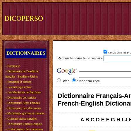
DICOPERSO
DICTIONNAIRES
ce dictionnaire
Rechercher dans le dictionnaire
»
Sommaire
»
Dictionnaire de l'académie
française - Septième édition
Web
dicoperso.com
»
Proverbes et dictons
»
Les mots qui restent
»
Les Munitions du Pacifisme
Dictionnaire Français-An
»
Dictionnaire des curieux
French-English Dictiona
»
Dictionnaire Argot-Français
»
Dictionnaire des idées reçues
»
Mythologie grecque et romaine
A
B
C
D
E
F
G
H
I
J
»
Glossaire franco-canadien
»
Dictionnaire Français-Anglais
»
Codes postaux des communes